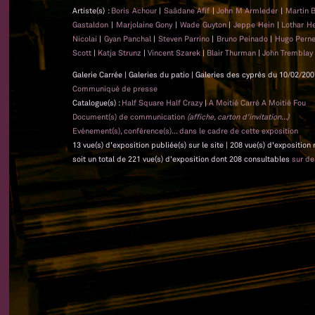
Artiste(s) :
Boris Achour
|
Saâdane Afif
|
John M Armleder
|
Martin 
Gastaldon
|
Marjolaine Gony
|
Wade Guyton
|
Jeppe Hein
|
Lothar 
Nicolai
|
Gyan Panchal
|
Steven Parrino
|
Bruno Peinado
|
Hugo Pern
Scott
|
Katja Strunz
|
Vincent Szarek
|
Blair Thurman
|
John Tremblay
Galerie Carrée | Galeries du patio | Galeries des cyprès du 10/02/200
Communiqué de presse
Catalogue(s) :
Half Square Half Crazy
|
A Moitié Carré A Moitié Fou
Document(s) de communication
(affiche, carton d'invitation...)
Evénement(s), conférence(s)... dans le cadre de cette exposition
13 vue(s) d'exposition publiée(s) sur le site | 208 vue(s) d'exposition
soit un total de 221 vue(s) d'exposition dont 208 consultables
sur d