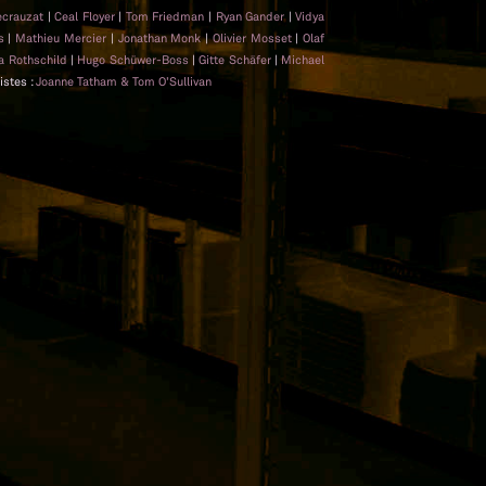
ecrauzat
|
Ceal Floyer
|
Tom Friedman
|
Ryan Gander
|
Vidya
es
|
Mathieu Mercier
|
Jonathan Monk
|
Olivier Mosset
|
Olaf
a Rothschild
|
Hugo Schüwer-Boss
|
Gitte Schäfer
|
Michael
tistes :
Joanne Tatham & Tom O’Sullivan