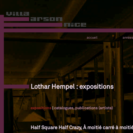
accueil
année
Lothar Hempel : expositions
expositions
|
catalogues, publications (artiste)
Half Square Half Crazy, À moitié carré à moiti