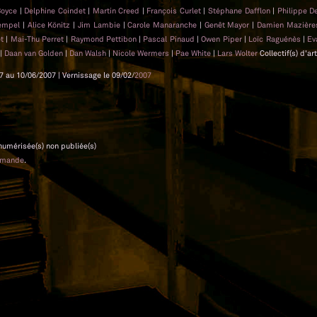
Boyce
|
Delphine Coindet
|
Martin Creed
|
François Curlet
|
Stéphane Dafflon
|
Philippe D
Hempel
|
Alice Könitz
|
Jim Lambie
|
Carole Manaranche
|
Genêt Mayor
|
Damien Mazièr
et
|
Mai-Thu Perret
|
Raymond Pettibon
|
Pascal Pinaud
|
Owen Piper
|
Loïc Raguénès
|
Ev
|
Daan van Golden
|
Dan Walsh
|
Nicole Wermers
|
Pae White
|
Lars Wolter
Collectif(s) d'ar
7 au 10/06/2007 | Vernissage le 09/02/
2007
 numérisée(s) non publiée(s)
emande
.