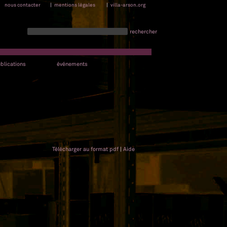
nous contacter
|
mentions légales
|
villa-arson.org
rechercher
blications
événements
Télécharger au format pdf
|
Aide