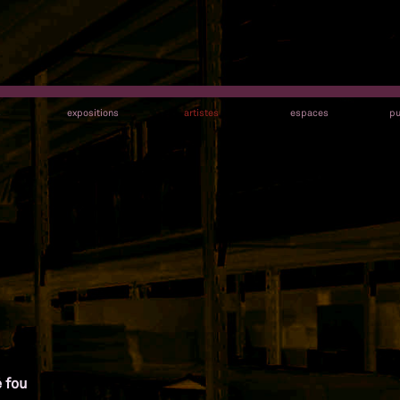
s
expositions
artistes
espaces
pu
é fou