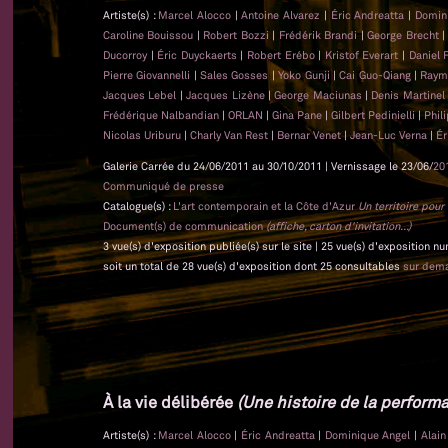
Artiste(s) :
Marcel Alocco
|
Antoine Alvarez
|
Éric Andreatta
|
Domin
Caroline Bouissou
|
Robert Bozzi
|
Frédérik Brandi
|
George Brecht
Ducorroy
|
Éric Duyckaerts
|
Robert Erébo
|
Kristof Everart
|
Daniel 
Pierre Giovannelli
|
Sales Gosses
|
Yoko Gunji
|
Cai Guo-Qiang
|
Raym
Jacques Lebel
|
Jacques Lizène
|
George Maciunas
|
Denis Martine
Frédérique Nalbandian
|
ORLAN
|
Gina Pane
|
Gilbert Pedinielli
|
Phil
Nicolas Uriburu
|
Charly Van Rest
|
Bernar Venet
|
Jean-Luc Verna
|
Ér
Galerie Carrée du 24/06/2011 au 30/10/2011 | Vernissage le 23/06/
20
Communiqué de presse
Catalogue(s) :
L'art contemporain et la Côte d'Azur
Un territoire pou
Document(s) de communication
(affiche, carton d'invitation...)
3 vue(s) d'exposition publiée(s) sur le site | 25 vue(s) d'exposition n
soit un total de 28 vue(s) d'exposition dont 25 consultables
sur dem
À la vie délibérée
(Une histoire de la performa
Artiste(s) :
Marcel Alocco
|
Éric Andreatta
|
Dominique Angel
|
Alai