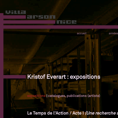
accueil
année
Kristof Everart : expositions
expositions
|
catalogues, publications (artiste)
Le Temps de l'Action / Acte I
(Une recherche su