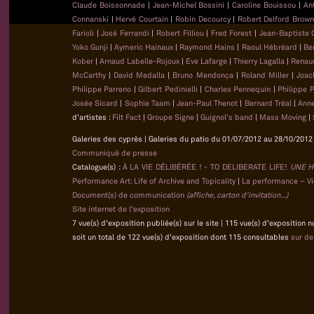
Claude Boissonnade
|
Jean-Michel Bossini
|
Caroline Bouissou
|
An
Connanski
|
Hervé Courtain
|
Robin Decourcy
|
Robert Delford Brow
Farioli
|
José Ferrandi
|
Robert Filliou
|
Fred Forest
|
Jean-Baptiste
Yoko Gunji
|
Aymeric Hainaux
|
Raymond Hains
|
Raoul Hébréard
|
Be
Kober
|
Arnaud Labelle-Rojoux
|
Eve Lafarge
|
Thierry Lagalla
|
Renau
McCarthy
|
David Medalla
|
Bruno Mendonça
|
Roland Miller
|
Joac
Philippe Parreno
|
Gilbert Pedinielli
|
Charles Pennequin
|
Philippe 
Josée Sicard
|
Sophie Taam
|
Jean-Paul Thenot
|
Bernard Tréal
|
Anne
d'artistes :
Filt Fact
|
Groupe Signe
|
Guignol's band
|
Mass Moving
|
Galeries des cyprès | Galeries du patio du 01/07/2012 au 28/10/2012 
Communiqué de presse
Catalogue(s) :
À LA VIE DÉLIBÉRÉE ! - TO DELIBERATE LIFE!
UNE H
Performance Art: Life of Archive and Topicality
|
La performance – Vie
Document(s) de communication
(affiche, carton d'invitation...)
Site internet de l'exposition
7 vue(s) d'exposition publiée(s) sur le site | 115 vue(s) d'exposition 
soit un total de 122 vue(s) d'exposition dont 115 consultables
sur d