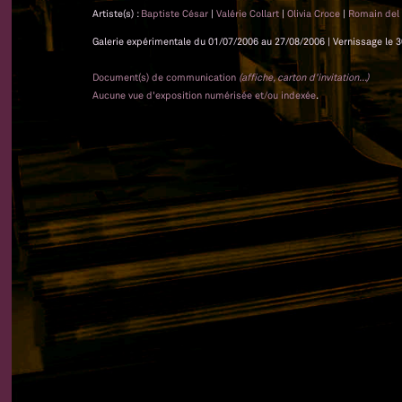
Artiste(s) :
Baptiste César
|
Valérie Collart
|
Olivia Croce
|
Romain del
Galerie expérimentale du 01/07/2006 au 27/08/2006 | Vernissage le 3
Document(s) de communication
(affiche, carton d'invitation...)
Aucune vue d'exposition numérisée et/ou indexée
.