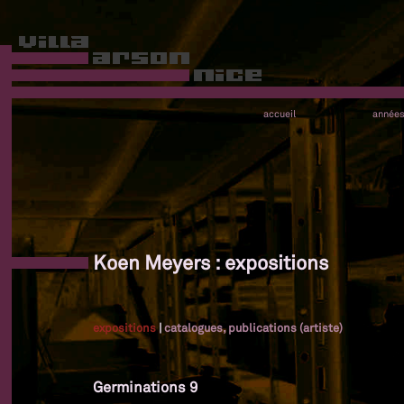
accueil
année
Koen Meyers : expositions
expositions
|
catalogues, publications (artiste)
Germinations 9