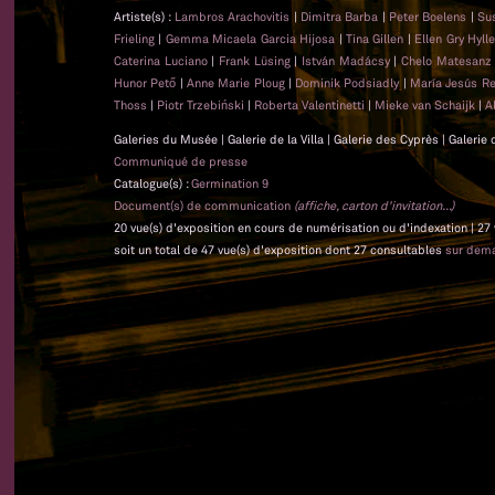
Artiste(s) :
Lambros Arachovitis
|
Dimitra Barba
|
Peter Boelens
|
Su
Frieling
|
Gemma Micaela Garcia Hijosa
|
Tina Gillen
|
Ellen Gry Hyl
Caterina Luciano
|
Frank Lüsing
|
István Madácsy
|
Chelo Matesan
Hunor Pető
|
Anne Marie Ploug
|
Dominik Podsiadly
|
María Jesús Re
Thoss
|
Piotr Trzebiński
|
Roberta Valentinetti
|
Mieke van Schaijk
|
A
Galeries du Musée | Galerie de la Villa | Galerie des Cyprès | Galerie
Communiqué de presse
Catalogue(s) :
Germination 9
Document(s) de communication
(affiche, carton d'invitation...)
20 vue(s) d'exposition en cours de numérisation ou d'indexation | 27
soit un total de 47 vue(s) d'exposition dont 27 consultables
sur dem