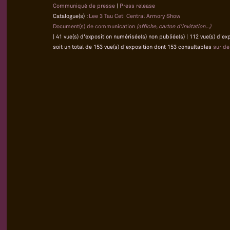
Communiqué de presse
|
Press release
Catalogue(s) :
Lee 3 Tau Ceti Central Armory Show
Document(s) de communication
(affiche, carton d'invitation...)
| 41 vue(s) d'exposition numérisée(s) non publiée(s) | 112 vue(s) d'e
soit un total de 153 vue(s) d'exposition dont 153 consultables
sur d