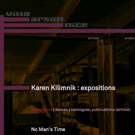
accueil
année
Karen Kilimnik : expositions
expositions
|
œuvres
|
catalogues, publications (artiste)
No Man's Time