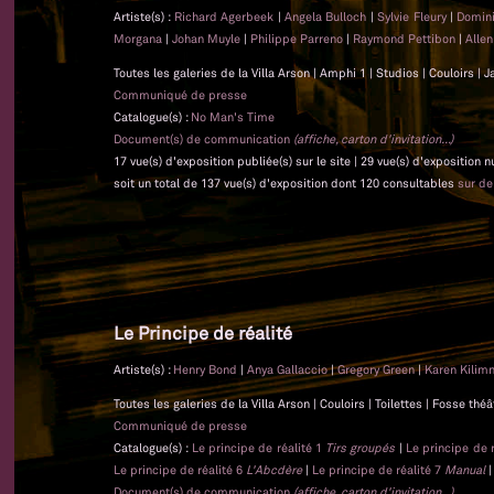
Artiste(s) :
Richard Agerbeek
|
Angela Bulloch
|
Sylvie Fleury
|
Domin
Morgana
|
Johan Muyle
|
Philippe Parreno
|
Raymond Pettibon
|
Alle
Toutes les galeries de la Villa Arson | Amphi 1 | Studios | Couloirs |
Communiqué de presse
Catalogue(s) :
No Man's Time
Document(s) de communication
(affiche, carton d'invitation...)
17 vue(s) d'exposition publiée(s) sur le site | 29 vue(s) d'exposition
soit un total de 137 vue(s) d'exposition dont 120 consultables
sur d
Le Principe de réalité
Artiste(s) :
Henry Bond
|
Anya Gallaccio
|
Gregory Green
|
Karen Kilim
Toutes les galeries de la Villa Arson | Couloirs | Toilettes | Fosse t
Communiqué de presse
Catalogue(s) :
Le principe de réalité 1
Tirs groupés
|
Le principe de 
Le principe de réalité 6
L'Abcdère
|
Le principe de réalité 7
Manual
Document(s) de communication
(affiche, carton d'invitation...)