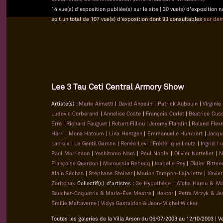
14 vue(s) d'exposition publiée(s) sur le site | 30 vue(s) d'exposition
soit un total de 107 vue(s) d'exposition dont 93 consultables
sur de
Lee 3 Tau Ceti Central Armory Show
Artiste(s) :
Marie Aimetti
|
David Ancelin
|
Patrick Aubouin
|
Virginie
Ludovic Corberand
|
Annelise Coste
|
François Curlet
|
Béatrice Cus
Erró
|
Richard Fauguet
|
Robert Filliou
|
Jeremy Flandin
|
Roland Flex
Harri
|
Mona Hatoum
|
Lina Hentgen
|
Emmanuelle Humbert
|
Jacqu
Lacroix
|
Le Gentil Garcon
|
Renée Levi
|
Frédérique Loutz
|
Ingrid L
Paul Morrisson
|
Yoshitomo Nara
|
Paul Noble
|
Olivier Nottellet
|
N
Françoise Quardon
|
Maroussia Rebecq
|
Isabelle Rey
|
Didier Ritten
Alain Séchas
|
Stéphane Steiner
|
Marion Tampon-Lajariette
|
Xavie
Zoritchak
Collectif(s) d'artistes :
3e Hypothèse
|
Aïcha Hamu & Ma
Bauchet-Coquatrix & Marie-Ève Mestre
|
Hektor
|
Petra Mrzyk & Je
Émilie Maltaverne
|
Vidya Gastaldon & Jean-Michel Wicker
Toutes les galeries de la Villa Arson du 06/07/2003 au 12/10/2003 | V