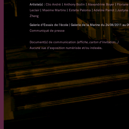
Artiste(s) :
Clio André
|
Anthony Bodin
|
Alexandrine Boyer
|
Floriane
Leclair
|
Maxime Martins
|
Estelle Paloma
|
Adeline Parrot
|
Justyna
Zheng
Galerie d'Essais de l'école | Galerie de la Marine du 24/06/2011 au 0
Communiqué de presse
Document(s) de communication
(affiche, carton d'invitation...)
Aucune vue d'exposition numérisée et/ou indexée
.