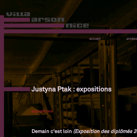
accueil
année
Justyna Ptak : expositions
expositions
Demain c'est loin
(Exposition des diplômés 20