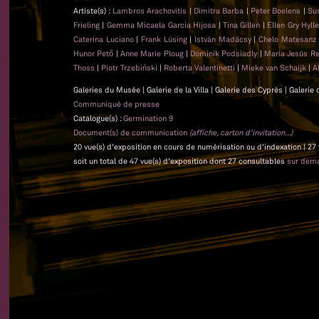
Artiste(s) :
Lambros Arachovitis
|
Dimitra Barba
|
Peter Boelens
|
Su
Frieling
|
Gemma Micaela Garcia Hijosa
|
Tina Gillen
|
Ellen Gry Hyl
Caterina Luciano
|
Frank Lüsing
|
István Madácsy
|
Chelo Matesan
Hunor Pető
|
Anne Marie Ploug
|
Dominik Podsiadly
|
María Jesús Re
Thoss
|
Piotr Trzebiński
|
Roberta Valentinetti
|
Mieke van Schaijk
|
A
Galeries du Musée | Galerie de la Villa | Galerie des Cyprès | Galerie
Communiqué de presse
Catalogue(s) :
Germination 9
Document(s) de communication
(affiche, carton d'invitation...)
20 vue(s) d'exposition en cours de numérisation ou d'indexation | 27
soit un total de 47 vue(s) d'exposition dont 27 consultables
sur dem