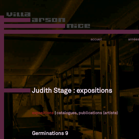
accueil
année
Judith Stage : expositions
expositions
|
catalogues, publications (artiste)
Germinations 9