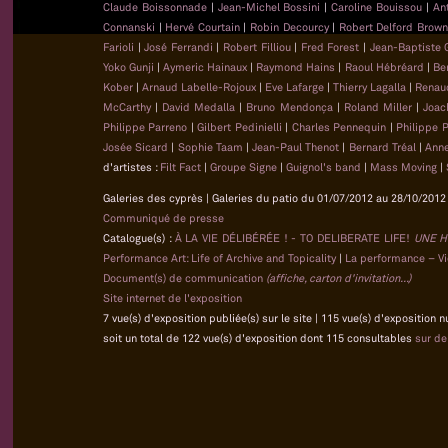
Claude Boissonnade
|
Jean-Michel Bossini
|
Caroline Bouissou
|
An
Connanski
|
Hervé Courtain
|
Robin Decourcy
|
Robert Delford Brow
Farioli
|
José Ferrandi
|
Robert Filliou
|
Fred Forest
|
Jean-Baptiste
Yoko Gunji
|
Aymeric Hainaux
|
Raymond Hains
|
Raoul Hébréard
|
Be
Kober
|
Arnaud Labelle-Rojoux
|
Eve Lafarge
|
Thierry Lagalla
|
Renau
McCarthy
|
David Medalla
|
Bruno Mendonça
|
Roland Miller
|
Joac
Philippe Parreno
|
Gilbert Pedinielli
|
Charles Pennequin
|
Philippe 
Josée Sicard
|
Sophie Taam
|
Jean-Paul Thenot
|
Bernard Tréal
|
Anne
d'artistes :
Filt Fact
|
Groupe Signe
|
Guignol's band
|
Mass Moving
|
Galeries des cyprès | Galeries du patio du 01/07/2012 au 28/10/2012 
Communiqué de presse
Catalogue(s) :
À LA VIE DÉLIBÉRÉE ! - TO DELIBERATE LIFE!
UNE H
Performance Art: Life of Archive and Topicality
|
La performance – Vie
Document(s) de communication
(affiche, carton d'invitation...)
Site internet de l'exposition
7 vue(s) d'exposition publiée(s) sur le site | 115 vue(s) d'exposition 
soit un total de 122 vue(s) d'exposition dont 115 consultables
sur d