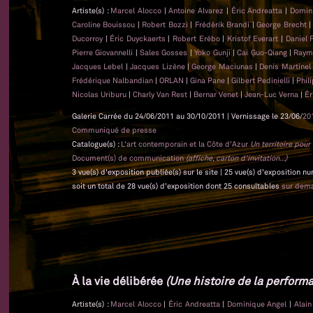
Artiste(s) :
Marcel Alocco
|
Antoine Alvarez
|
Éric Andreatta
|
Domin
Caroline Bouissou
|
Robert Bozzi
|
Frédérik Brandi
|
George Brecht
Ducorroy
|
Éric Duyckaerts
|
Robert Erébo
|
Kristof Everart
|
Daniel 
Pierre Giovannelli
|
Sales Gosses
|
Yoko Gunji
|
Cai Guo-Qiang
|
Raym
Jacques Lebel
|
Jacques Lizène
|
George Maciunas
|
Denis Martine
Frédérique Nalbandian
|
ORLAN
|
Gina Pane
|
Gilbert Pedinielli
|
Phil
Nicolas Uriburu
|
Charly Van Rest
|
Bernar Venet
|
Jean-Luc Verna
|
Ér
Galerie Carrée du 24/06/2011 au 30/10/2011 | Vernissage le 23/06/
20
Communiqué de presse
Catalogue(s) :
L'art contemporain et la Côte d'Azur
Un territoire pou
Document(s) de communication
(affiche, carton d'invitation...)
3 vue(s) d'exposition publiée(s) sur le site | 25 vue(s) d'exposition n
soit un total de 28 vue(s) d'exposition dont 25 consultables
sur dem
À la vie délibérée
(Une histoire de la performa
Artiste(s) :
Marcel Alocco
|
Éric Andreatta
|
Dominique Angel
|
Alai