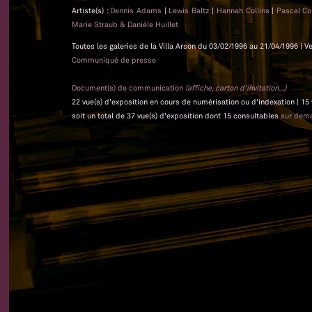
Artiste(s) :
Dennis Adams
|
Lewis Baltz
|
Hannah Collins
|
Pascal Co
Marie Straub & Danièle Huillet
Toutes les galeries de la Villa Arson du 03/02/1996 au 21/04/1996 | V
Communiqué de presse
Document(s) de communication
(affiche, carton d'invitation...)
22 vue(s) d'exposition en cours de numérisation ou d'indexation | 15
soit un total de 37 vue(s) d'exposition dont 15 consultables
sur dem