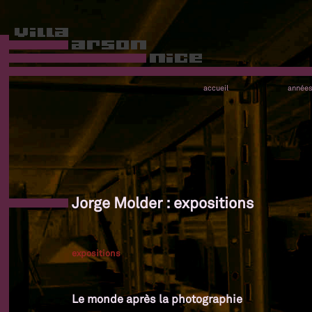
accueil
année
Jorge Molder : expositions
expositions
Le monde après la photographie