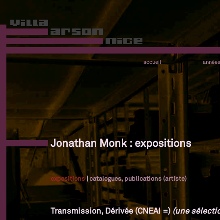
accueil
année
Jonathan Monk : expositions
expositions
|
catalogues, publications (artiste)
Transmission, Dérivée (CNEAI =)
(une sélectio