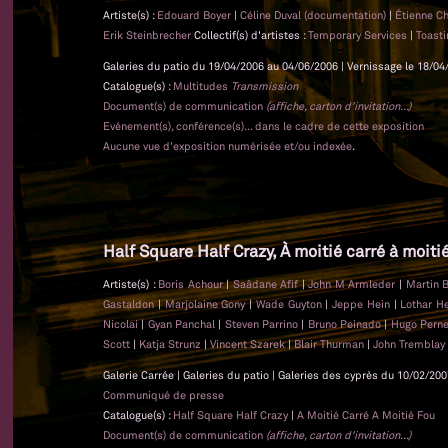
Artiste(s) :
Edouard Boyer
|
Céline Duval (documentation)
|
Étienne 
Erik Steinbrecher
Collectif(s) d'artistes :
Temporary Services
|
Toast
Galeries du patio du 19/04/2006 au 04/06/2006 | Vernissage le 18/04
Catalogue(s) :
Multitudes
Transmission
Document(s) de communication
(affiche, carton d'invitation...)
Evénement(s), conférence(s)... dans le cadre de cette exposition
Aucune vue d'exposition numérisée et/ou indexée
.
Half Square Half Crazy, À moitié carré à moiti
Artiste(s) :
Boris Achour
|
Saâdane Afif
|
John M Armleder
|
Martin 
Gastaldon
|
Marjolaine Gony
|
Wade Guyton
|
Jeppe Hein
|
Lothar 
Nicolai
|
Gyan Panchal
|
Steven Parrino
|
Bruno Peinado
|
Hugo Pern
Scott
|
Katja Strunz
|
Vincent Szarek
|
Blair Thurman
|
John Tremblay
Galerie Carrée | Galeries du patio | Galeries des cyprès du 10/02/200
Communiqué de presse
Catalogue(s) :
Half Square Half Crazy
|
A Moitié Carré A Moitié Fou
Document(s) de communication
(affiche, carton d'invitation...)