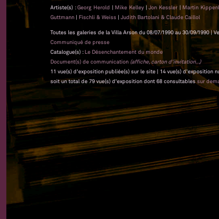
Artiste(s) :
Georg Herold
|
Mike Kelley
|
Jon Kessler
|
Martin Kippen
Guttmann
|
Fischli & Weiss
|
Judith Bartolani & Claude Caillol
Toutes les galeries de la Villa Arson du 08/07/1990 au 30/09/1990 | V
Communiqué de presse
Catalogue(s) :
Le Désenchantement du monde
Document(s) de communication
(affiche, carton d'invitation...)
11 vue(s) d'exposition publiée(s) sur le site | 14 vue(s) d'exposition
soit un total de 79 vue(s) d'exposition dont 68 consultables
sur dem