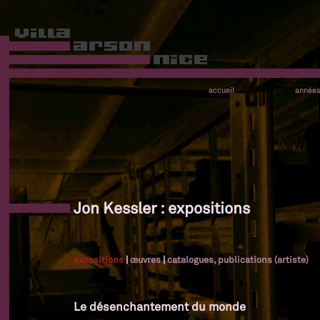
accueil
année
Jon Kessler : expositions
expositions
|
œuvres
|
catalogues, publications (artiste)
Le désenchantement du monde