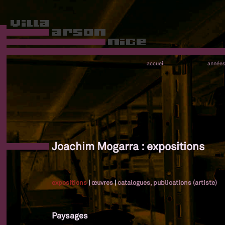
accueil
année
Joachim Mogarra : expositions
expositions
|
œuvres
|
catalogues, publications (artiste)
Paysages