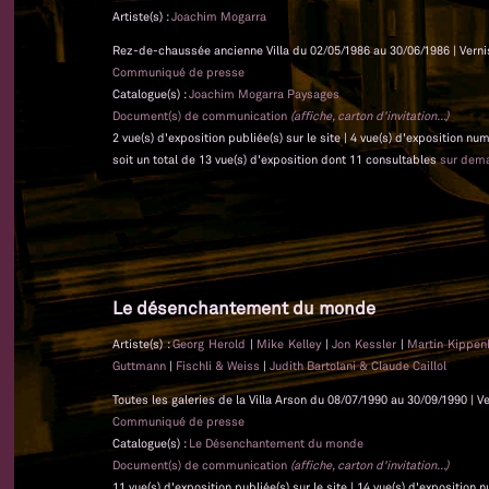
Artiste(s) :
Joachim Mogarra
Rez-de-chaussée ancienne Villa du 02/05/1986 au 30/06/1986 | Verni
Communiqué de presse
Catalogue(s) :
Joachim Mogarra Paysages
Document(s) de communication
(affiche, carton d'invitation...)
2 vue(s) d'exposition publiée(s) sur le site | 4 vue(s) d'exposition nu
soit un total de 13 vue(s) d'exposition dont 11 consultables
sur dem
Le désenchantement du monde
Artiste(s) :
Georg Herold
|
Mike Kelley
|
Jon Kessler
|
Martin Kippen
Guttmann
|
Fischli & Weiss
|
Judith Bartolani & Claude Caillol
Toutes les galeries de la Villa Arson du 08/07/1990 au 30/09/1990 | V
Communiqué de presse
Catalogue(s) :
Le Désenchantement du monde
Document(s) de communication
(affiche, carton d'invitation...)
11 vue(s) d'exposition publiée(s) sur le site | 14 vue(s) d'exposition