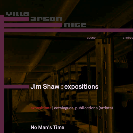
accueil
année
Jim Shaw : expositions
expositions
|
catalogues, publications (artiste)
No Man's Time