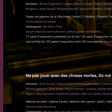
Artiste(s) :
Richard Agerbeek
|
Angela Bulloch
|
Sylvie Fleury
|
Domin
Morgana
|
Johan Muyle
|
Philippe Parreno
|
Raymond Pettibon
|
Alle
Toutes les galeries de la Villa Arson | Amphi 1 | Studios | Couloirs |
Communiqué de presse
Catalogue(s) :
No Man's Time
Document(s) de communication
(affiche, carton d'invitation...)
17 vue(s) d'exposition publiée(s) sur le site | 29 vue(s) d'exposition
soit un total de 137 vue(s) d'exposition dont 120 consultables
sur d
Ne pas jouer avec des choses mortes, Do not 
Artiste(s) :
Scoli Acosta
|
Vasco Araujo
|
Emmanuelle Bentz
|
Julien
Richard Jackson
|
Mike Kelley
|
Martin Kersels
|
Arnaud Labelle-Ro
Signer
|
Jana Sterback
|
Catherine Sullivan
|
Jean-Luc Verna
|
Jessic
Galeries du patio | Galerie Carrée | Galeries des cyprès | Jardin | Ha
Communiqué de presse
Catalogue(s) :
Ne pas jouer avec des choses mortes
|
Not to play wi