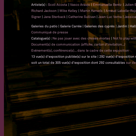
Artiste(s) :
Scoli Acosta
|
Vasco Araujo
|
Emmanuelle Bentz
|
Julien
Richard Jackson
|
Mike Kelley
|
Martin Kersels
|
Arnaud Labelle-Ro
Signer
|
Jana Sterback
|
Catherine Sullivan
|
Jean-Luc Verna
|
Jessic
Galeries du patio | Galerie Carrée | Galeries des cyprès | Jardin | Ha
Communiqué de presse
Catalogue(s) :
Ne pas jouer avec des choses mortes
|
Not to play wi
Document(s) de communication
(affiche, carton d'invitation...)
Evénement(s), conférence(s)... dans le cadre de cette exposition
13 vue(s) d'exposition publiée(s) sur le site | 292 vue(s) d'exposition
soit un total de 305 vue(s) d'exposition dont 292 consultables
sur d