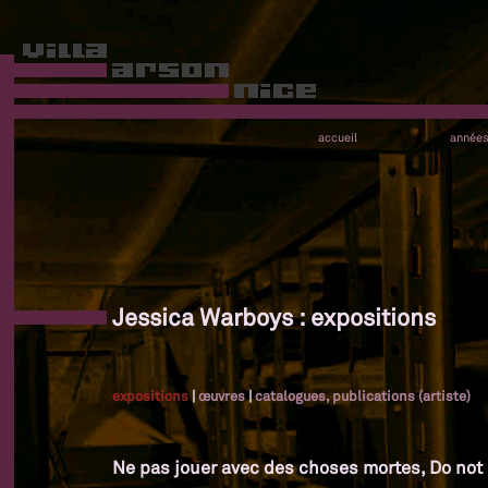
accueil
année
Jessica Warboys : expositions
expositions
|
œuvres
|
catalogues, publications (artiste)
Ne pas jouer avec des choses mortes, Do not 