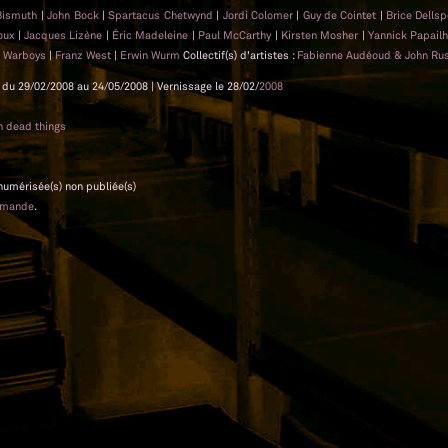
 Bismuth
|
John Bock
|
Spartacus Chetwynd
|
Jordi Colomer
|
Guy de Cointet
|
Brice Dells
joux
|
Jacques Lizène
|
Éric Madeleine
|
Paul McCarthy
|
Kirsten Mosher
|
Yannick Papail
a Warboys
|
Franz West
|
Erwin Wurm
Collectif(s) d'artistes :
Fabienne Audéoud & John Ru
ll du 29/02/2008 au 24/05/2008 | Vernissage le 28/02/
2008
th dead things
 numérisée(s) non publiée(s)
emande
.