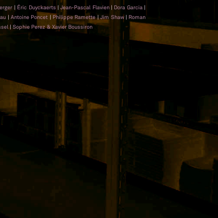
perger
|
Éric Duyckaerts
|
Jean-Pascal Flavien
|
Dora Garcia
|
hau
|
Antoine Poncet
|
Philippe Ramette
|
Jim Shaw
|
Roman
ssel
|
Sophie Perez & Xavier Boussiron