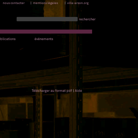
nous contacter
|
mentions légales
|
villa-arson.org
rechercher
blications
événements
Télécharger au format pdf
|
Aide