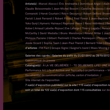
Artiste(s) :
Marcel Alocco
|
Éric Andreatta
|
Dominique Angel
|
Alai
Claude Boissonnade
|
Jean-Michel Bossini
|
Caroline Bouissou
|
An
Connanski
|
Hervé Courtain
|
Robin Decourcy
|
Robert Delford Brow
Farioli
|
José Ferrandi
|
Robert Filliou
|
Fred Forest
|
Jean-Baptiste
Yoko Gunji
|
Aymeric Hainaux
|
Raymond Hains
|
Raoul Hébréard
|
Be
Kober
|
Arnaud Labelle-Rojoux
|
Eve Lafarge
|
Thierry Lagalla
|
Renau
McCarthy
|
David Medalla
|
Bruno Mendonça
|
Roland Miller
|
Joac
Philippe Parreno
|
Gilbert Pedinielli
|
Charles Pennequin
|
Philippe 
Josée Sicard
|
Sophie Taam
|
Jean-Paul Thenot
|
Bernard Tréal
|
Anne
d'artistes :
Filt Fact
|
Groupe Signe
|
Guignol's band
|
Mass Moving
|
Galeries des cyprès | Galeries du patio du 01/07/2012 au 28/10/2012 
Communiqué de presse
Catalogue(s) :
À LA VIE DÉLIBÉRÉE ! - TO DELIBERATE LIFE!
UNE H
Performance Art: Life of Archive and Topicality
|
La performance – Vie
Document(s) de communication
(affiche, carton d'invitation...)
Site internet de l'exposition
7 vue(s) d'exposition publiée(s) sur le site | 115 vue(s) d'exposition 
soit un total de 122 vue(s) d'exposition dont 115 consultables
sur d