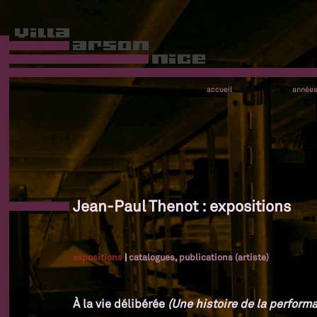
accueil
année
Jean-Paul Thenot : expositions
expositions
|
catalogues, publications (artiste)
À la vie délibérée
(Une histoire de la performa