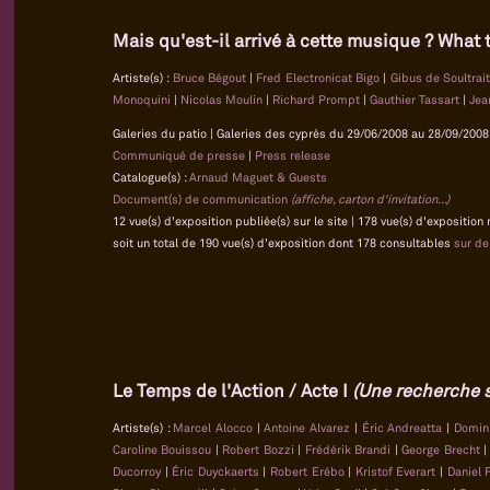
Mais qu'est-il arrivé à cette musique ? What 
Artiste(s) :
Bruce Bégout
|
Fred Electronicat Bigo
|
Gibus de Soultrai
Monoquini
|
Nicolas Moulin
|
Richard Prompt
|
Gauthier Tassart
|
Jea
Galeries du patio | Galeries des cyprès du 29/06/2008 au 28/09/2008 
Communiqué de presse
|
Press release
Catalogue(s) :
Arnaud Maguet & Guests
Document(s) de communication
(affiche, carton d'invitation...)
12 vue(s) d'exposition publiée(s) sur le site | 178 vue(s) d'exposition
soit un total de 190 vue(s) d'exposition dont 178 consultables
sur d
Le Temps de l'Action / Acte I
(Une recherche su
Artiste(s) :
Marcel Alocco
|
Antoine Alvarez
|
Éric Andreatta
|
Domin
Caroline Bouissou
|
Robert Bozzi
|
Frédérik Brandi
|
George Brecht
Ducorroy
|
Éric Duyckaerts
|
Robert Erébo
|
Kristof Everart
|
Daniel 