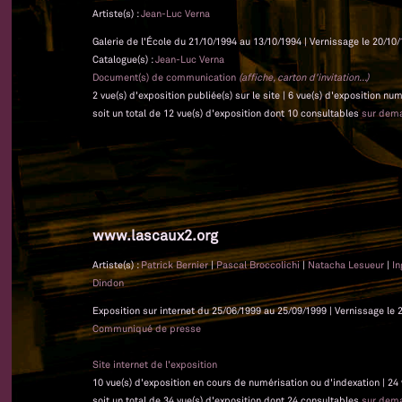
Artiste(s) :
Jean-Luc Verna
Galerie de l'École du 21/10/1994 au 13/10/1994 | Vernissage le 20/10/
Catalogue(s) :
Jean-Luc Verna
Document(s) de communication
(affiche, carton d'invitation...)
2 vue(s) d'exposition publiée(s) sur le site | 6 vue(s) d'exposition nu
soit un total de 12 vue(s) d'exposition dont 10 consultables
sur dem
www.lascaux2.org
Artiste(s) :
Patrick Bernier
|
Pascal Broccolichi
|
Natacha Lesueur
|
In
Dindon
Exposition sur internet du 25/06/1999 au 25/09/1999 | Vernissage le 
Communiqué de presse
Site internet de l'exposition
10 vue(s) d'exposition en cours de numérisation ou d'indexation | 24
soit un total de 34 vue(s) d'exposition dont 24 consultables
sur dem