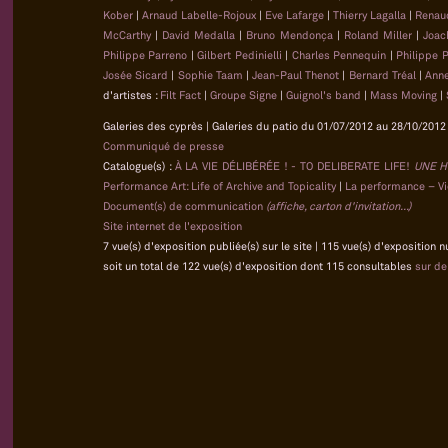
Kober
|
Arnaud Labelle-Rojoux
|
Eve Lafarge
|
Thierry Lagalla
|
Renau
McCarthy
|
David Medalla
|
Bruno Mendonça
|
Roland Miller
|
Joac
Philippe Parreno
|
Gilbert Pedinielli
|
Charles Pennequin
|
Philippe 
Josée Sicard
|
Sophie Taam
|
Jean-Paul Thenot
|
Bernard Tréal
|
Anne
d'artistes :
Filt Fact
|
Groupe Signe
|
Guignol's band
|
Mass Moving
|
Galeries des cyprès | Galeries du patio du 01/07/2012 au 28/10/2012 
Communiqué de presse
Catalogue(s) :
À LA VIE DÉLIBÉRÉE ! - TO DELIBERATE LIFE!
UNE H
Performance Art: Life of Archive and Topicality
|
La performance – Vie
Document(s) de communication
(affiche, carton d'invitation...)
Site internet de l'exposition
7 vue(s) d'exposition publiée(s) sur le site | 115 vue(s) d'exposition 
soit un total de 122 vue(s) d'exposition dont 115 consultables
sur d