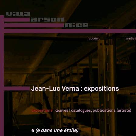
accueil
année
Jean-Luc Verna : expositions
expositions
|
œuvres
|
catalogues, publications (artiste)
e
(e dans une étoile)