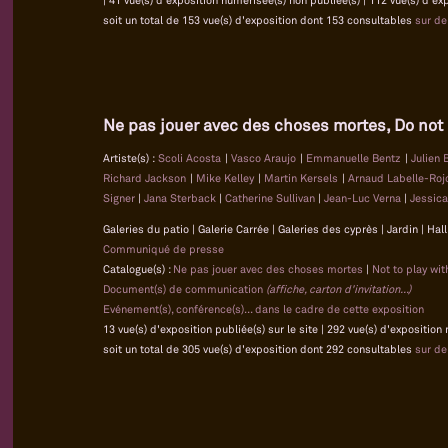
soit un total de 153 vue(s) d'exposition dont 153 consultables
sur d
Ne pas jouer avec des choses mortes, Do not 
Artiste(s) :
Scoli Acosta
|
Vasco Araujo
|
Emmanuelle Bentz
|
Julien
Richard Jackson
|
Mike Kelley
|
Martin Kersels
|
Arnaud Labelle-Ro
Signer
|
Jana Sterback
|
Catherine Sullivan
|
Jean-Luc Verna
|
Jessic
Galeries du patio | Galerie Carrée | Galeries des cyprès | Jardin | Ha
Communiqué de presse
Catalogue(s) :
Ne pas jouer avec des choses mortes
|
Not to play wi
Document(s) de communication
(affiche, carton d'invitation...)
Evénement(s), conférence(s)... dans le cadre de cette exposition
13 vue(s) d'exposition publiée(s) sur le site | 292 vue(s) d'exposition
soit un total de 305 vue(s) d'exposition dont 292 consultables
sur d