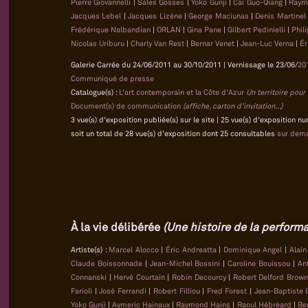
Pierre Giovannelli
|
Sales Gosses
|
Yoko Gunji
|
Cai Guo-Qiang
|
Raym
Jacques Lebel
|
Jacques Lizène
|
George Maciunas
|
Denis Martine
Frédérique Nalbandian
|
ORLAN
|
Gina Pane
|
Gilbert Pedinielli
|
Phil
Nicolas Uriburu
|
Charly Van Rest
|
Bernar Venet
|
Jean-Luc Verna
|
Ér
Galerie Carrée du 24/06/2011 au 30/10/2011 | Vernissage le 23/06/
20
Communiqué de presse
Catalogue(s) :
L'art contemporain et la Côte d'Azur
Un territoire pou
Document(s) de communication
(affiche, carton d'invitation...)
3 vue(s) d'exposition publiée(s) sur le site | 25 vue(s) d'exposition n
soit un total de 28 vue(s) d'exposition dont 25 consultables
sur dem
À la vie délibérée
(Une histoire de la performa
Artiste(s) :
Marcel Alocco
|
Éric Andreatta
|
Dominique Angel
|
Alai
Claude Boissonnade
|
Jean-Michel Bossini
|
Caroline Bouissou
|
An
Connanski
|
Hervé Courtain
|
Robin Decourcy
|
Robert Delford Brow
Farioli
|
José Ferrandi
|
Robert Filliou
|
Fred Forest
|
Jean-Baptiste
Yoko Gunji
|
Aymeric Hainaux
|
Raymond Hains
|
Raoul Hébréard
|
Be