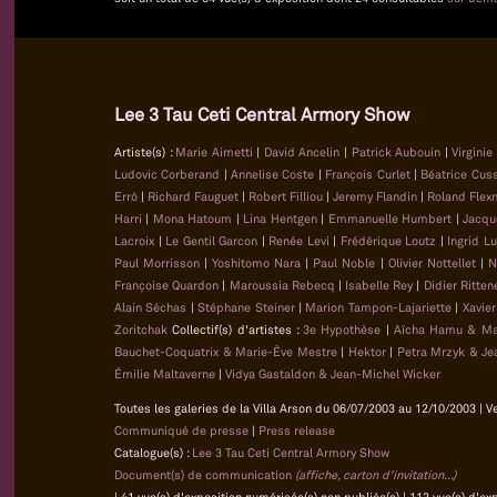
Lee 3 Tau Ceti Central Armory Show
Artiste(s) :
Marie Aimetti
|
David Ancelin
|
Patrick Aubouin
|
Virginie
Ludovic Corberand
|
Annelise Coste
|
François Curlet
|
Béatrice Cus
Erró
|
Richard Fauguet
|
Robert Filliou
|
Jeremy Flandin
|
Roland Flex
Harri
|
Mona Hatoum
|
Lina Hentgen
|
Emmanuelle Humbert
|
Jacqu
Lacroix
|
Le Gentil Garcon
|
Renée Levi
|
Frédérique Loutz
|
Ingrid L
Paul Morrisson
|
Yoshitomo Nara
|
Paul Noble
|
Olivier Nottellet
|
N
Françoise Quardon
|
Maroussia Rebecq
|
Isabelle Rey
|
Didier Ritten
Alain Séchas
|
Stéphane Steiner
|
Marion Tampon-Lajariette
|
Xavie
Zoritchak
Collectif(s) d'artistes :
3e Hypothèse
|
Aïcha Hamu & Ma
Bauchet-Coquatrix & Marie-Ève Mestre
|
Hektor
|
Petra Mrzyk & Je
Émilie Maltaverne
|
Vidya Gastaldon & Jean-Michel Wicker
Toutes les galeries de la Villa Arson du 06/07/2003 au 12/10/2003 | V
Communiqué de presse
|
Press release
Catalogue(s) :
Lee 3 Tau Ceti Central Armory Show
Document(s) de communication
(affiche, carton d'invitation...)
| 41 vue(s) d'exposition numérisée(s) non publiée(s) | 112 vue(s) d'e