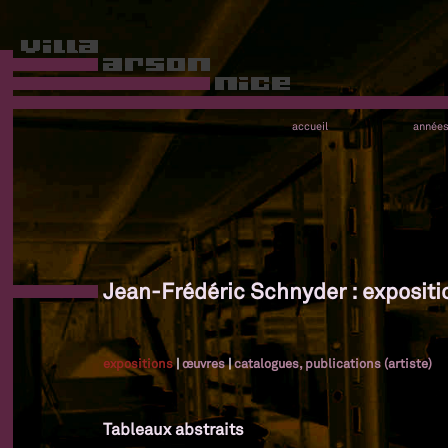
accueil
année
Jean-Frédéric Schnyder : expositi
expositions
|
œuvres
|
catalogues, publications (artiste)
Tableaux abstraits