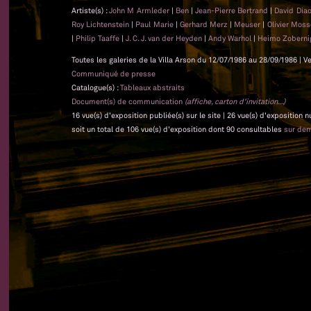
Artiste(s) :
John M Armleder
|
Ben
|
Jean-Pierre Bertrand
|
David Dia
Roy Lichtenstein
|
Paul Marie
|
Gerhard Merz
|
Meuser
|
Olivier Mos
|
Philip Taaffe
|
J. C. J. van der Heyden
|
Andy Warhol
|
Heimo Zoberni
Toutes les galeries de la Villa Arson du 12/07/1986 au 28/09/1986 | V
Communiqué de presse
Catalogue(s) :
Tableaux abstraits
Document(s) de communication
(affiche, carton d'invitation...)
16 vue(s) d'exposition publiée(s) sur le site | 26 vue(s) d'exposition
soit un total de 106 vue(s) d'exposition dont 90 consultables
sur de