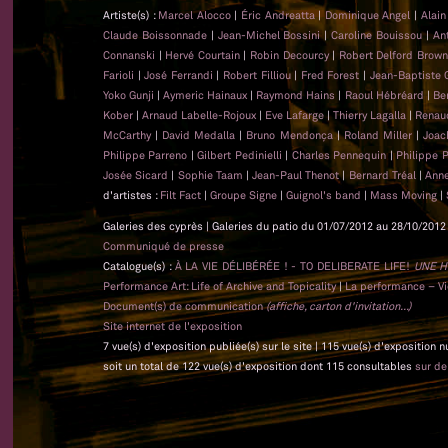
Artiste(s) :
Marcel Alocco
|
Éric Andreatta
|
Dominique Angel
|
Alai
Claude Boissonnade
|
Jean-Michel Bossini
|
Caroline Bouissou
|
An
Connanski
|
Hervé Courtain
|
Robin Decourcy
|
Robert Delford Brow
Farioli
|
José Ferrandi
|
Robert Filliou
|
Fred Forest
|
Jean-Baptiste
Yoko Gunji
|
Aymeric Hainaux
|
Raymond Hains
|
Raoul Hébréard
|
Be
Kober
|
Arnaud Labelle-Rojoux
|
Eve Lafarge
|
Thierry Lagalla
|
Renau
McCarthy
|
David Medalla
|
Bruno Mendonça
|
Roland Miller
|
Joac
Philippe Parreno
|
Gilbert Pedinielli
|
Charles Pennequin
|
Philippe 
Josée Sicard
|
Sophie Taam
|
Jean-Paul Thenot
|
Bernard Tréal
|
Anne
d'artistes :
Filt Fact
|
Groupe Signe
|
Guignol's band
|
Mass Moving
|
Galeries des cyprès | Galeries du patio du 01/07/2012 au 28/10/2012 
Communiqué de presse
Catalogue(s) :
À LA VIE DÉLIBÉRÉE ! - TO DELIBERATE LIFE!
UNE H
Performance Art: Life of Archive and Topicality
|
La performance – Vie
Document(s) de communication
(affiche, carton d'invitation...)
Site internet de l'exposition
7 vue(s) d'exposition publiée(s) sur le site | 115 vue(s) d'exposition 
soit un total de 122 vue(s) d'exposition dont 115 consultables
sur d