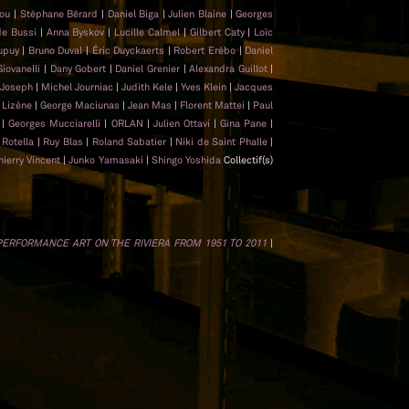
hou
|
Stéphane Bérard
|
Daniel Biga
|
Julien Blaine
|
Georges
de Bussi
|
Anna Byskov
|
Lucille Calmel
|
Gilbert Caty
|
Loïc
upuy
|
Bruno Duval
|
Éric Duyckaerts
|
Robert Erébo
|
Daniel
Giovanelli
|
Dany Gobert
|
Daniel Grenier
|
Alexandra Guillot
|
 Joseph
|
Michel Journiac
|
Judith Kele
|
Yves Klein
|
Jacques
 Lizène
|
George Maciunas
|
Jean Mas
|
Florent Mattei
|
Paul
t
|
Georges Mucciarelli
|
ORLAN
|
Julien Ottavi
|
Gina Pane
|
Rotella
|
Ruy Blas
|
Roland Sabatier
|
Niki de Saint Phalle
|
hierry Vincent
|
Junko Yamasaki
|
Shingo Yoshida
Collectif(s)
 PERFORMANCE ART ON THE RIVIERA FROM 1951 TO 2011
|