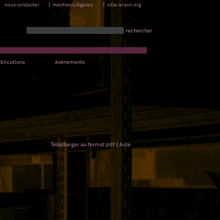
nous contacter
|
mentions légales
|
villa-arson.org
rechercher
blications
événements
Télécharger au format pdf
|
Aide