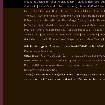
Claude Boissonnade
|
Jean-Michel Bossini
|
Caroline Bouissou
|
An
Connanski
|
Hervé Courtain
|
Robin Decourcy
|
Robert Delford Brow
Farioli
|
José Ferrandi
|
Robert Filliou
|
Fred Forest
|
Jean-Baptiste
Yoko Gunji
|
Aymeric Hainaux
|
Raymond Hains
|
Raoul Hébréard
|
Be
Kober
|
Arnaud Labelle-Rojoux
|
Eve Lafarge
|
Thierry Lagalla
|
Renau
McCarthy
|
David Medalla
|
Bruno Mendonça
|
Roland Miller
|
Joac
Philippe Parreno
|
Gilbert Pedinielli
|
Charles Pennequin
|
Philippe 
Josée Sicard
|
Sophie Taam
|
Jean-Paul Thenot
|
Bernard Tréal
|
Anne
d'artistes :
Filt Fact
|
Groupe Signe
|
Guignol's band
|
Mass Moving
|
Galeries des cyprès | Galeries du patio du 01/07/2012 au 28/10/2012 
Communiqué de presse
Catalogue(s) :
À LA VIE DÉLIBÉRÉE ! - TO DELIBERATE LIFE!
UNE H
Performance Art: Life of Archive and Topicality
|
La performance – Vie
Document(s) de communication
(affiche, carton d'invitation...)
Site internet de l'exposition
7 vue(s) d'exposition publiée(s) sur le site | 115 vue(s) d'exposition 
soit un total de 122 vue(s) d'exposition dont 115 consultables
sur d