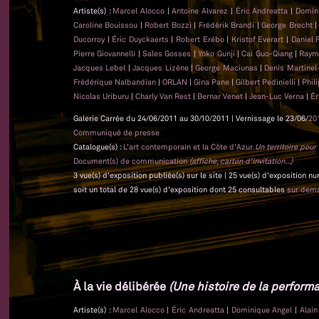
Artiste(s) :
Marcel Alocco
|
Antoine Alvarez
|
Éric Andreatta
|
Domin
Caroline Bouissou
|
Robert Bozzi
|
Frédérik Brandi
|
George Brecht
Ducorroy
|
Éric Duyckaerts
|
Robert Erébo
|
Kristof Everart
|
Daniel 
Pierre Giovannelli
|
Sales Gosses
|
Yoko Gunji
|
Cai Guo-Qiang
|
Raym
Jacques Lebel
|
Jacques Lizène
|
George Maciunas
|
Denis Martine
Frédérique Nalbandian
|
ORLAN
|
Gina Pane
|
Gilbert Pedinielli
|
Phil
Nicolas Uriburu
|
Charly Van Rest
|
Bernar Venet
|
Jean-Luc Verna
|
Ér
Galerie Carrée du 24/06/2011 au 30/10/2011 | Vernissage le 23/06/
20
Communiqué de presse
Catalogue(s) :
L'art contemporain et la Côte d'Azur
Un territoire pou
Document(s) de communication
(affiche, carton d'invitation...)
3 vue(s) d'exposition publiée(s) sur le site | 25 vue(s) d'exposition n
soit un total de 28 vue(s) d'exposition dont 25 consultables
sur dem
À la vie délibérée
(Une histoire de la performa
Artiste(s) :
Marcel Alocco
|
Éric Andreatta
|
Dominique Angel
|
Alai