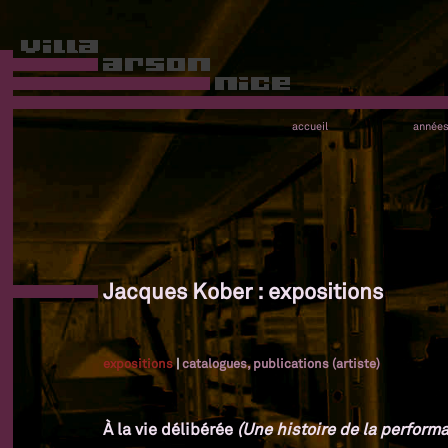
accueil
année
Jacques Kober : expositions
expositions
|
catalogues, publications (artiste)
À la vie délibérée
(Une histoire de la performa