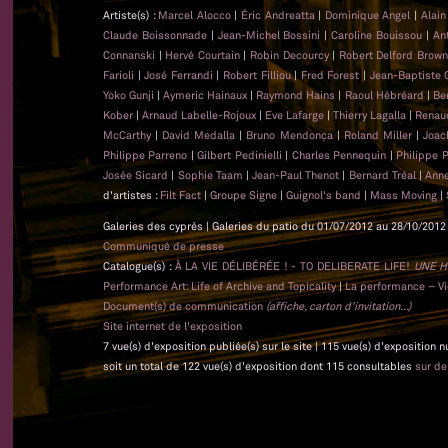
Artiste(s) :
Marcel Alocco
|
Éric Andreatta
|
Dominique Angel
|
Alai
Claude Boissonnade
|
Jean-Michel Bossini
|
Caroline Bouissou
|
An
Connanski
|
Hervé Courtain
|
Robin Decourcy
|
Robert Delford Brow
Farioli
|
José Ferrandi
|
Robert Filliou
|
Fred Forest
|
Jean-Baptiste
Yoko Gunji
|
Aymeric Hainaux
|
Raymond Hains
|
Raoul Hébréard
|
Be
Kober
|
Arnaud Labelle-Rojoux
|
Eve Lafarge
|
Thierry Lagalla
|
Renau
McCarthy
|
David Medalla
|
Bruno Mendonça
|
Roland Miller
|
Joac
Philippe Parreno
|
Gilbert Pedinielli
|
Charles Pennequin
|
Philippe 
Josée Sicard
|
Sophie Taam
|
Jean-Paul Thenot
|
Bernard Tréal
|
Anne
d'artistes :
Filt Fact
|
Groupe Signe
|
Guignol's band
|
Mass Moving
|
Galeries des cyprès | Galeries du patio du 01/07/2012 au 28/10/2012 
Communiqué de presse
Catalogue(s) :
À LA VIE DÉLIBÉRÉE ! - TO DELIBERATE LIFE!
UNE H
Performance Art: Life of Archive and Topicality
|
La performance – Vie
Document(s) de communication
(affiche, carton d'invitation...)
Site internet de l'exposition
7 vue(s) d'exposition publiée(s) sur le site | 115 vue(s) d'exposition 
soit un total de 122 vue(s) d'exposition dont 115 consultables
sur d