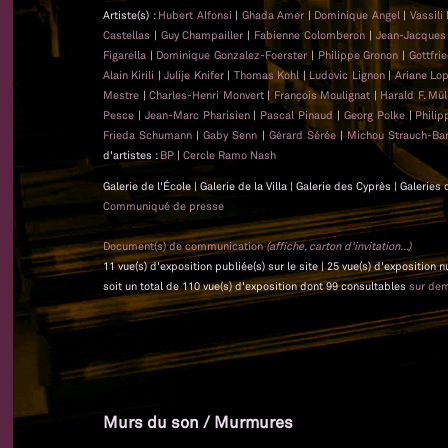
Artiste(s) :
Hubert Alfonsi
|
Ghada Amer
|
Dominique Angel
|
Vassili
Castellas
|
Guy Champailler
|
Fabienne Colomberon
|
Jean-Jacque
Figarella
|
Dominique Gonzalez-Foerster
|
Philippe Gronon
|
Gottfri
Alain Kirili
|
Julije Knifer
|
Thomas Kohl
|
Ludovic Lignon
|
Ariane Lo
Mestre
|
Charles-Henri Monvert
|
François Moulignat
|
Harald F. Mül
Pesce
|
Jean-Marc Pharisien
|
Pascal Pinaud
|
Georg Polke
|
Phili
Frieda Schumann
|
Gaby Senn
|
Gérard Sérée
|
Michou Strauch-Bar
d'artistes :
BP
|
Cercle Ramo Nash
Galerie de l'École | Galerie de la Villa | Galerie des Cyprès | Galeri
Communiqué de presse
Document(s) de communication
(affiche, carton d'invitation...)
11 vue(s) d'exposition publiée(s) sur le site | 25 vue(s) d'exposition
soit un total de 110 vue(s) d'exposition dont 99 consultables
sur de
Murs du son / Murmures