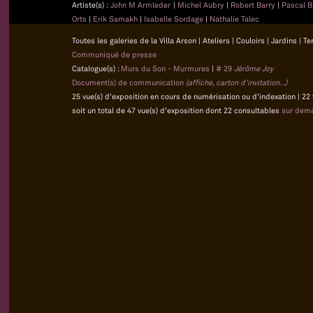
Artiste(s) :
John M Armleder
|
Michel Aubry
|
Robert Barry
|
Pascal B
Orts
|
Erik Samakh
|
Isabelle Sordage
|
Nathalie Talec
Toutes les galeries de la Villa Arson | Ateliers | Couloirs | Jardins |
Communiqué de presse
Catalogue(s) :
Murs du Son - Murmures
|
# 29
Jérôme Joy
Document(s) de communication
(affiche, carton d'invitation...)
25 vue(s) d'exposition en cours de numérisation ou d'indexation | 22
soit un total de 47 vue(s) d'exposition dont 22 consultables
sur dem