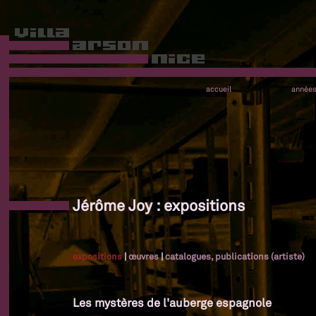
accueil
année
Jérôme Joy : expositions
expositions
|
œuvres
|
catalogues, publications (artiste)
Les mystères de l'auberge espagnole