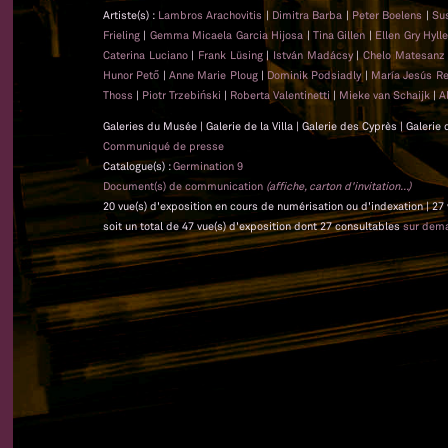
Artiste(s) :
Lambros Arachovitis
|
Dimitra Barba
|
Peter Boelens
|
Su
Frieling
|
Gemma Micaela Garcia Hijosa
|
Tina Gillen
|
Ellen Gry Hyl
Caterina Luciano
|
Frank Lüsing
|
István Madácsy
|
Chelo Matesan
Hunor Pető
|
Anne Marie Ploug
|
Dominik Podsiadly
|
María Jesús Re
Thoss
|
Piotr Trzebiński
|
Roberta Valentinetti
|
Mieke van Schaijk
|
A
Galeries du Musée | Galerie de la Villa | Galerie des Cyprès | Galerie
Communiqué de presse
Catalogue(s) :
Germination 9
Document(s) de communication
(affiche, carton d'invitation...)
20 vue(s) d'exposition en cours de numérisation ou d'indexation | 27
soit un total de 47 vue(s) d'exposition dont 27 consultables
sur dem