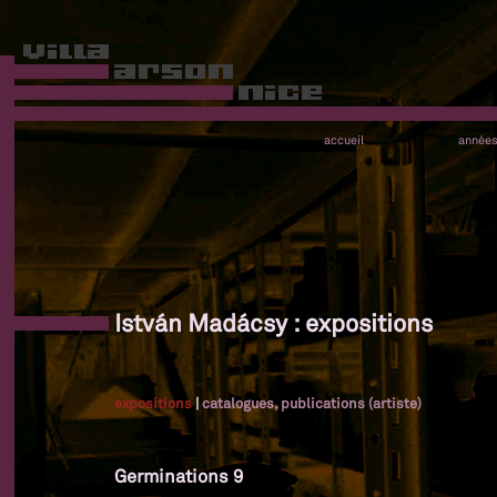
accueil
année
István Madácsy : expositions
expositions
|
catalogues, publications (artiste)
Germinations 9