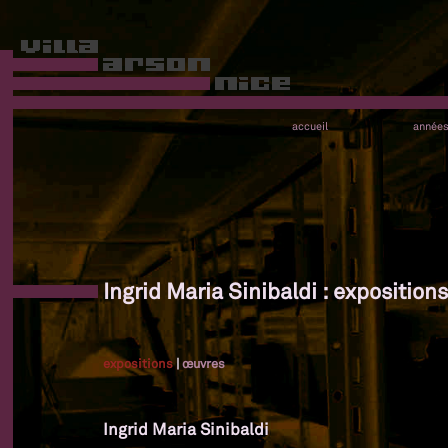
accueil
année
Ingrid Maria Sinibaldi : expositions
expositions
|
œuvres
Ingrid Maria Sinibaldi