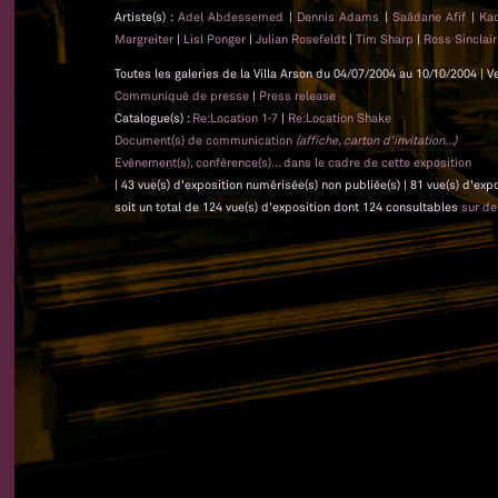
Artiste(s) :
Adel Abdessemed
|
Dennis Adams
|
Saâdane Afif
|
Ka
Margreiter
|
Lisl Ponger
|
Julian Rosefeldt
|
Tim Sharp
|
Ross Sinclai
Toutes les galeries de la Villa Arson du 04/07/2004 au 10/10/2004 | V
Communiqué de presse
|
Press release
Catalogue(s) :
Re:Location 1-7
|
Re:Location Shake
Document(s) de communication
(affiche, carton d'invitation...)
Evénement(s), conférence(s)... dans le cadre de cette exposition
| 43 vue(s) d'exposition numérisée(s) non publiée(s) | 81 vue(s) d'ex
soit un total de 124 vue(s) d'exposition dont 124 consultables
sur d