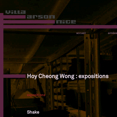
accueil
année
Hoy Cheong Wong : expositions
expositions
Shake