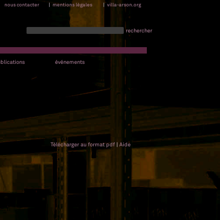
nous contacter
|
mentions légales
|
villa-arson.org
rechercher
blications
événements
Télécharger au format pdf
|
Aide