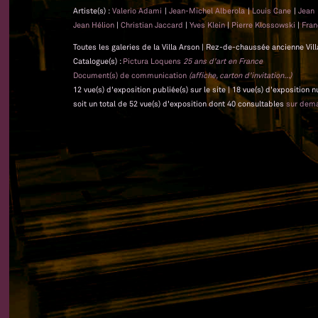
Artiste(s) :
Valerio Adami
|
Jean-Michel Alberola
|
Louis Cane
|
Jean
Jean Hélion
|
Christian Jaccard
|
Yves Klein
|
Pierre Klossowski
|
Fra
Toutes les galeries de la Villa Arson | Rez-de-chaussée ancienne Vil
Catalogue(s) :
Pictura Loquens
25 ans d'art en France
Document(s) de communication
(affiche, carton d'invitation...)
12 vue(s) d'exposition publiée(s) sur le site | 18 vue(s) d'exposition
soit un total de 52 vue(s) d'exposition dont 40 consultables
sur dem