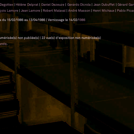
 Degottex
|
Hélène Delprat
|
Daniel Dezeuze
|
Gerardo Dicrola
|
Jean Dubuffet
|
Gérard Ga
nçois Lamore
|
Jean Lamore
|
Robert Malaval
|
André Masson
|
Henri Michaux
|
Pablo Pic
la du 15/02/1986 au 13/04/1986 | Vernissage le 14/02/
1986
 numérisée(s) non publiée(s) | 22 vue(s) d'exposition non numérisée(s)
ande
.