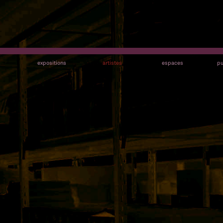
s
expositions
artistes
espaces
pu