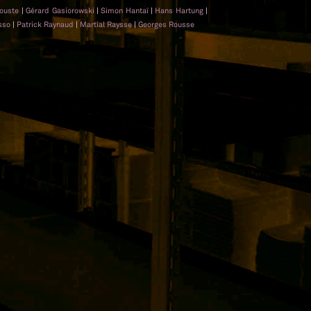
rouste
|
Gérard Gasiorowski
|
Simon Hantaï
|
Hans Hartung
|
asso
|
Patrick Raynaud
|
Martial Raysse
|
Georges Rousse