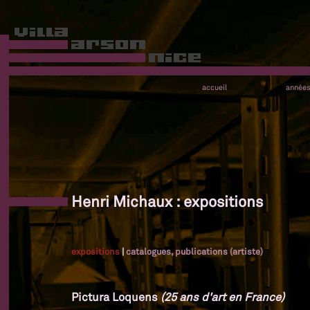
accueil
année
Henri Michaux : expositions
expositions
|
catalogues, publications (artiste)
Pictura Loquens
(25 ans d'art en France)