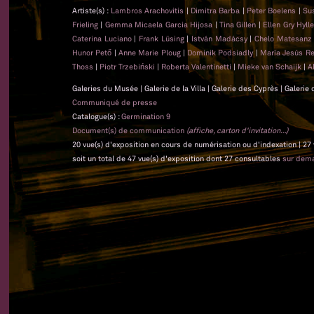
Artiste(s) :
Lambros Arachovitis
|
Dimitra Barba
|
Peter Boelens
|
Su
Frieling
|
Gemma Micaela Garcia Hijosa
|
Tina Gillen
|
Ellen Gry Hyl
Caterina Luciano
|
Frank Lüsing
|
István Madácsy
|
Chelo Matesan
Hunor Pető
|
Anne Marie Ploug
|
Dominik Podsiadly
|
María Jesús Re
Thoss
|
Piotr Trzebiński
|
Roberta Valentinetti
|
Mieke van Schaijk
|
A
Galeries du Musée | Galerie de la Villa | Galerie des Cyprès | Galerie
Communiqué de presse
Catalogue(s) :
Germination 9
Document(s) de communication
(affiche, carton d'invitation...)
20 vue(s) d'exposition en cours de numérisation ou d'indexation | 27
soit un total de 47 vue(s) d'exposition dont 27 consultables
sur dem