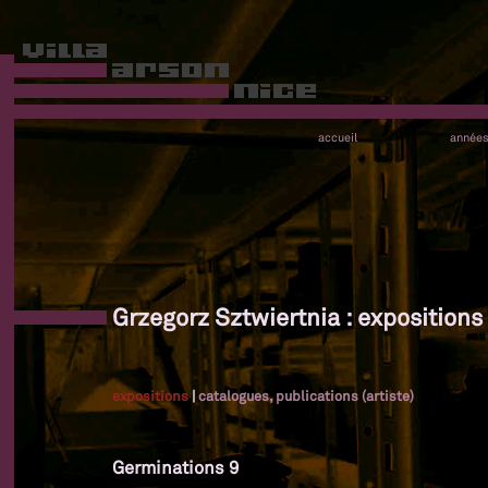
accueil
année
Grzegorz Sztwiertnia : expositions
expositions
|
catalogues, publications (artiste)
Germinations 9