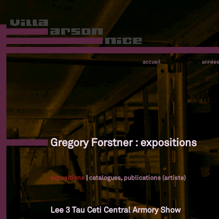
accueil
année
Gregory Forstner : expositions
expositions
|
catalogues, publications (artiste)
Lee 3 Tau Ceti Central Armory Show