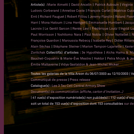
Artiste(s) :
Marie Aimetti
|
David Ancelin
|
Patrick Aubouin
|
Virginie
Ludovic Corberand
|
Annelise Coste
|
François Curlet
|
Béatrice Cus
Erró
|
Richard Fauguet
|
Robert Filliou
|
Jeremy Flandin
|
Roland Flex
Harri
|
Mona Hatoum
|
Lina Hentgen
|
Emmanuelle Humbert
|
Jacqu
Lacroix
|
Le Gentil Garcon
|
Renée Levi
|
Frédérique Loutz
|
Ingrid L
Paul Morrisson
|
Yoshitomo Nara
|
Paul Noble
|
Olivier Nottellet
|
N
Françoise Quardon
|
Maroussia Rebecq
|
Isabelle Rey
|
Didier Ritten
Alain Séchas
|
Stéphane Steiner
|
Marion Tampon-Lajariette
|
Xavie
Zoritchak
Collectif(s) d'artistes :
3e Hypothèse
|
Aïcha Hamu & Ma
Bauchet-Coquatrix & Marie-Ève Mestre
|
Hektor
|
Petra Mrzyk & Je
Émilie Maltaverne
|
Vidya Gastaldon & Jean-Michel Wicker
Toutes les galeries de la Villa Arson du 06/07/2003 au 12/10/2003 | V
Communiqué de presse
|
Press release
Catalogue(s) :
Lee 3 Tau Ceti Central Armory Show
Document(s) de communication
(affiche, carton d'invitation...)
| 41 vue(s) d'exposition numérisée(s) non publiée(s) | 112 vue(s) d'e
soit un total de 153 vue(s) d'exposition dont 153 consultables
sur d