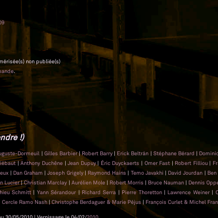
09
umérisée(s) non publiée(s)
mande
.
ndre !)
uguste-Dormeuil
|
Gilles Barbier
|
Robert Barry
|
Erick Beltrán
|
Stéphane Bérard
|
Domini
hiébaut
|
Anthony Duchêne
|
Jean Dupuy
|
Éric Duyckaerts
|
Omer Fast
|
Robert Filliou
|
Fr
rieux
|
Dan Graham
|
Joseph Grigely
|
Raymond Hains
|
Temo Javakhi
|
David Jourdan
|
Ben
in Lucier
|
Christian Marclay
|
Aurélien Mole
|
Robert Morris
|
Bruce Nauman
|
Dennis Op
hieu Schmitt
|
Yann Sérandour
|
Richard Serra
|
Pierre Thoretton
|
Lawrence Weiner
|
|
Cercle Ramo Nash
|
Christophe Berdaguer & Marie Péjus
|
François Curlet & Michel Fra
au 30/05/2010 | Vernissage le 04/02/
2010