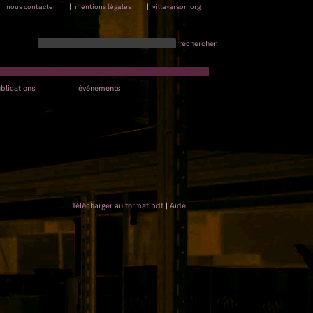
nous contacter
|
mentions légales
|
villa-arson.org
rechercher
blications
événements
Télécharger au format pdf
|
Aide