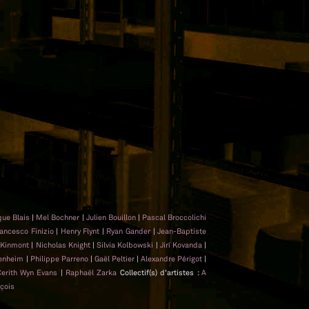
que Blais
|
Mel Bochner
|
Julien Bouillon
|
Pascal Broccolichi
ancesco Finizio
|
Henry Flynt
|
Ryan Gander
|
Jean-Baptiste
 Kinmont
|
Nicholas Knight
|
Silvia Kolbowski
|
Jirí Kovanda
|
penheim
|
Philippe Parreno
|
Gaël Peltier
|
Alexandre Périgot
|
Cerith Wyn Evans
|
Raphaël Zarka
Collectif(s) d'artistes :
A
nçois