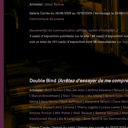
Artiste(s) :
Gilles Barbier
Galerie Carrée du 26/06/2009 au 18/10/2009 | Vernissage le 25/06/
20
Communiqué de presse
Document(s) de communication
(affiche, carton d'invitation...)
3 vue(s) d'exposition publiée(s) sur le site | 98 vue(s) d'exposition n
soit un total de 101 vue(s) d'exposition dont 98 consultables
sur de
Double Bind
(Arrêtez d'essayer de me compre
Artiste(s) :
Boris Achour
|
Bas Jan Ader
|
Jérôme Allavena
|
Renaud A
|
Marcel Broodthaers
|
Marc Chevalier
|
Ma Chong
|
Gérard Collin-T
Ganne
|
Dora Garcia
|
Mark Geffriaud
|
Alexandre Gérard
|
Claire Glo
Christine Kozlov
|
Joris Lacoste
|
Thierry Lagalla
|
Louise Lawler
|
Alv
Antoine Poncet
|
Will Potter
|
Noël Ravaud
|
Bettina Samson
|
Mat
Constructed World
|
Art & Language
|
Brion Gysin & Ian Sommerville
Galerie Carrée | Galerie du patio | Galerie des cyprès du 05/02/2010 