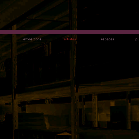
s
expositions
artistes
espaces
pu