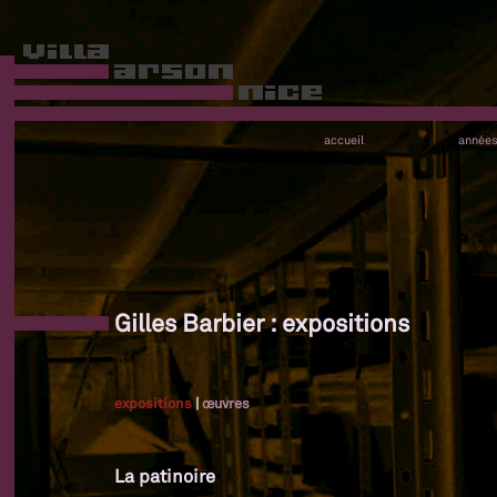
accueil
année
Gilles Barbier : expositions
expositions
|
œuvres
La patinoire