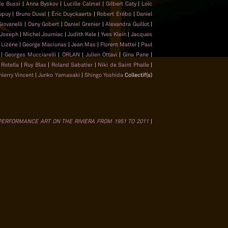
de Bussi
|
Anna Byskov
|
Lucille Calmel
|
Gilbert Caty
|
Loïc
upuy
|
Bruno Duval
|
Éric Duyckaerts
|
Robert Erébo
|
Daniel
Giovanelli
|
Dany Gobert
|
Daniel Grenier
|
Alexandra Guillot
|
 Joseph
|
Michel Journiac
|
Judith Kele
|
Yves Klein
|
Jacques
 Lizène
|
George Maciunas
|
Jean Mas
|
Florent Mattei
|
Paul
t
|
Georges Mucciarelli
|
ORLAN
|
Julien Ottavi
|
Gina Pane
|
Rotella
|
Ruy Blas
|
Roland Sabatier
|
Niki de Saint Phalle
|
hierry Vincent
|
Junko Yamasaki
|
Shingo Yoshida
Collectif(s)
 PERFORMANCE ART ON THE RIVIERA FROM 1951 TO 2011
|