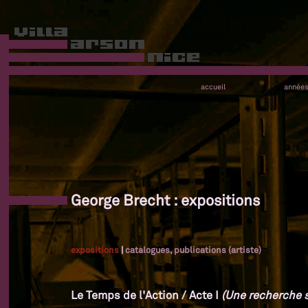
accueil
année
George Brecht : expositions
expositions
|
catalogues, publications (artiste)
Le Temps de l'Action / Acte I
(Une recherche su