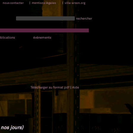
nous contacter
|
mentions légales
|
villa-arson.org
rechercher
blications
événements
Télécharger au format pdf
|
Aide
 nos jours)