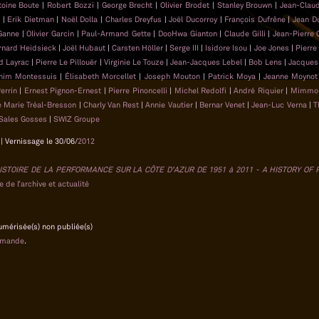
toine Boute
|
Robert Bozzi
|
George Brecht
|
Olivier Brodet
|
Stanley Brouwn
|
Jean-Clau
n
|
Erik Dietman
|
Noël Dolla
|
Charles Dreyfus
|
Joël Ducorroy
|
François Dufrêne
|
Jean D
 Ganne
|
Olivier Garcin
|
Paul-Armand Gette
|
DooHwa Gianton
|
Claude Gilli
|
Jean-Pierre 
rnard Heidsieck
|
Joël Hubaut
|
Carsten Höller
|
Serge III
|
Isidore Isou
|
Joe Jones
|
Pierre
d Layrac
|
Pierre Le Pillouër
|
Virginie Le Touze
|
Jean-Jacques Lebel
|
Bob Lens
|
Jacques
him Montessuis
|
Élisabeth Morcellet
|
Joseph Mouton
|
Patrick Moya
|
Jeanne Moyno
Perrin
|
Ernest Pignon-Ernest
|
Pierre Pinoncelli
|
Michel Redolfi
|
André Riquier
|
Mimmo 
 Marie Tréal-Bresson
|
Charly Van Rest
|
Annie Vautier
|
Bernar Venet
|
Jean-Luc Verna
|
T
Sales Gosses
|
SWIZ Groupe
| Vernissage le 30/06/
2012
ISTOIRE DE LA PERFORMANCE SUR LA CÔTE D’AZUR DE 1951 à 2011 - A HISTORY OF
 de l’archive et actualité
numérisée(s) non publiée(s)
emande
.