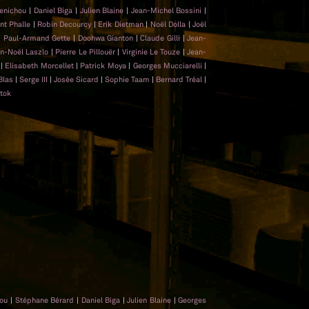
enichou
|
Daniel Biga
|
Julien Blaine
|
Jean-Michel Bossini
|
int Phalle
|
Robin Decourcy
|
Erik Dietman
|
Noël Dolla
|
Joël
|
Paul-Armand Gette
|
Doohwa Gianton
|
Claude Gilli
|
Jean-
an-Noël Laszlo
|
Pierre Le Pillouër
|
Virginie Le Touze
|
Jean-
r
|
Elisabeth Morcellet
|
Patrick Moya
|
Georges Mucciarelli
|
Blas
|
Serge III
|
Josée Sicard
|
Sophie Taam
|
Bernard Tréal
|
tok
hou
|
Stéphane Bérard
|
Daniel Biga
|
Julien Blaine
|
Georges