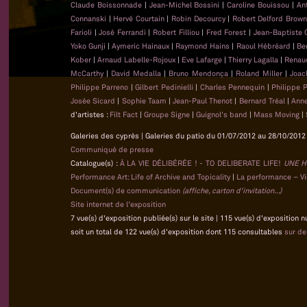
Claude Boissonnade
|
Jean-Michel Bossini
|
Caroline Bouissou
|
An
Connanski
|
Hervé Courtain
|
Robin Decourcy
|
Robert Delford Brow
Farioli
|
José Ferrandi
|
Robert Filliou
|
Fred Forest
|
Jean-Baptiste
Yoko Gunji
|
Aymeric Hainaux
|
Raymond Hains
|
Raoul Hébréard
|
Be
Kober
|
Arnaud Labelle-Rojoux
|
Eve Lafarge
|
Thierry Lagalla
|
Renau
McCarthy
|
David Medalla
|
Bruno Mendonça
|
Roland Miller
|
Joac
Philippe Parreno
|
Gilbert Pedinielli
|
Charles Pennequin
|
Philippe 
Josée Sicard
|
Sophie Taam
|
Jean-Paul Thenot
|
Bernard Tréal
|
Anne
d'artistes :
Filt Fact
|
Groupe Signe
|
Guignol's band
|
Mass Moving
|
Galeries des cyprès | Galeries du patio du 01/07/2012 au 28/10/2012 
Communiqué de presse
Catalogue(s) :
À LA VIE DÉLIBÉRÉE ! - TO DELIBERATE LIFE!
UNE H
Performance Art: Life of Archive and Topicality
|
La performance – Vie
Document(s) de communication
(affiche, carton d'invitation...)
Site internet de l'exposition
7 vue(s) d'exposition publiée(s) sur le site | 115 vue(s) d'exposition 
soit un total de 122 vue(s) d'exposition dont 115 consultables
sur d