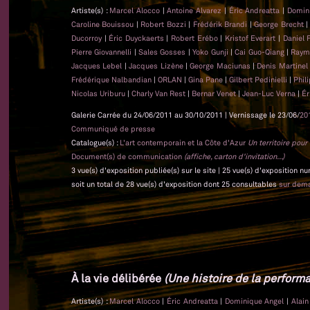
Artiste(s) :
Marcel Alocco
|
Antoine Alvarez
|
Éric Andreatta
|
Domin
Caroline Bouissou
|
Robert Bozzi
|
Frédérik Brandi
|
George Brecht
Ducorroy
|
Éric Duyckaerts
|
Robert Erébo
|
Kristof Everart
|
Daniel 
Pierre Giovannelli
|
Sales Gosses
|
Yoko Gunji
|
Cai Guo-Qiang
|
Raym
Jacques Lebel
|
Jacques Lizène
|
George Maciunas
|
Denis Martine
Frédérique Nalbandian
|
ORLAN
|
Gina Pane
|
Gilbert Pedinielli
|
Phil
Nicolas Uriburu
|
Charly Van Rest
|
Bernar Venet
|
Jean-Luc Verna
|
Ér
Galerie Carrée du 24/06/2011 au 30/10/2011 | Vernissage le 23/06/
20
Communiqué de presse
Catalogue(s) :
L'art contemporain et la Côte d'Azur
Un territoire pou
Document(s) de communication
(affiche, carton d'invitation...)
3 vue(s) d'exposition publiée(s) sur le site | 25 vue(s) d'exposition n
soit un total de 28 vue(s) d'exposition dont 25 consultables
sur dem
À la vie délibérée
(Une histoire de la performa
Artiste(s) :
Marcel Alocco
|
Éric Andreatta
|
Dominique Angel
|
Alai