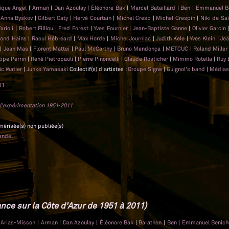
ique Angel
|
Arman
|
Dan Azoulay
|
Éléonore Bak
|
Marcel Bataillard
|
Ben
|
Emmanuel B
|
Anna Byskov
|
Gilbert Caty
|
Hervé Courtain
|
Michel Cresp
|
Michel Crespin
|
Niki de Sa
Farioli
|
Robert Filliou
|
Fred Forest
|
Yves Fournier
|
Jean-Baptiste Ganne
|
Olivier Garcin
ond Hains
|
Raoul Hébréard
|
Max Horde
|
Michel Journiac
|
Judith Kele
|
Yves Klein
|
Je
l
|
Jean Mas
|
Florent Mattei
|
Paul McCarthy
|
Bruno Mendonça
|
METCUC
|
Roland Mille
ippe Perrin
|
René Pietropaoli
|
Pierre Pinoncelli
|
Claude Rosticher
|
Mimmo Rotella
|
Ruy 
ic Watier
|
Junko Yamasaki
Collectif(s) d'artistes :
Groupe Signe
|
Guignol's band
|
Médias
11
r l'expérimentation 1951-2011
umérisée(s) non publiée(s)
ande
.
nce sur la Côte d'Azur de 1951 à 2011)
n Arias-Misson
|
Arman
|
Dan Azoulay
|
Éléonore Bak
|
Barathon
|
Ben
|
Emmanuel Benic