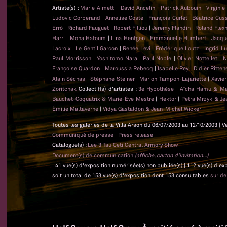
Artiste(s) :
Marie Aimetti
|
David Ancelin
|
Patrick Aubouin
|
Virginie
Ludovic Corberand
|
Annelise Coste
|
François Curlet
|
Béatrice Cus
Erró
|
Richard Fauguet
|
Robert Filliou
|
Jeremy Flandin
|
Roland Flex
Harri
|
Mona Hatoum
|
Lina Hentgen
|
Emmanuelle Humbert
|
Jacqu
Lacroix
|
Le Gentil Garcon
|
Renée Levi
|
Frédérique Loutz
|
Ingrid L
Paul Morrisson
|
Yoshitomo Nara
|
Paul Noble
|
Olivier Nottellet
|
N
Françoise Quardon
|
Maroussia Rebecq
|
Isabelle Rey
|
Didier Ritten
Alain Séchas
|
Stéphane Steiner
|
Marion Tampon-Lajariette
|
Xavie
Zoritchak
Collectif(s) d'artistes :
3e Hypothèse
|
Aïcha Hamu & Ma
Bauchet-Coquatrix & Marie-Ève Mestre
|
Hektor
|
Petra Mrzyk & Je
Émilie Maltaverne
|
Vidya Gastaldon & Jean-Michel Wicker
Toutes les galeries de la Villa Arson du 06/07/2003 au 12/10/2003 | V
Communiqué de presse
|
Press release
Catalogue(s) :
Lee 3 Tau Ceti Central Armory Show
Document(s) de communication
(affiche, carton d'invitation...)
| 41 vue(s) d'exposition numérisée(s) non publiée(s) | 112 vue(s) d'e
soit un total de 153 vue(s) d'exposition dont 153 consultables
sur d