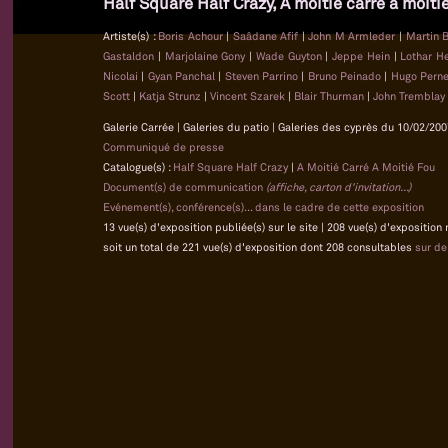
Half Square Half Crazy, À moitié carré à moiti
Artiste(s) :
Boris Achour
|
Saâdane Afif
|
John M Armleder
|
Martin 
Gastaldon
|
Marjolaine Gony
|
Wade Guyton
|
Jeppe Hein
|
Lothar 
Nicolai
|
Gyan Panchal
|
Steven Parrino
|
Bruno Peinado
|
Hugo Pern
Scott
|
Katja Strunz
|
Vincent Szarek
|
Blair Thurman
|
John Tremblay
Galerie Carrée | Galeries du patio | Galeries des cyprès du 10/02/200
Communiqué de presse
Catalogue(s) :
Half Square Half Crazy
|
A Moitié Carré A Moitié Fou
Document(s) de communication
(affiche, carton d'invitation...)
Evénement(s), conférence(s)... dans le cadre de cette exposition
13 vue(s) d'exposition publiée(s) sur le site | 208 vue(s) d'exposition
soit un total de 221 vue(s) d'exposition dont 208 consultables
sur d