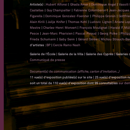
Artiste(s) :
Hubert Alfonsi
|
Ghada Amer
|
Dominique Angel
|
Vassili
Castellas
|
Guy Champailler
|
Fabienne Colomberon
|
Jean-Jacque
Figarella
|
Dominique Gonzalez-Foerster
|
Philippe Gronon
|
Gottfri
Alain Kirili
|
Julije Knifer
|
Thomas Kohl
|
Ludovic Lignon
|
Ariane Lo
Mestre
|
Charles-Henri Monvert
|
François Moulignat
|
Harald F. Mül
Pesce
|
Jean-Marc Pharisien
|
Pascal Pinaud
|
Georg Polke
|
Phili
Frieda Schumann
|
Gaby Senn
|
Gérard Sérée
|
Michou Strauch-Bar
d'artistes :
BP
|
Cercle Ramo Nash
Galerie de l'École | Galerie de la Villa | Galerie des Cyprès | Galeri
Communiqué de presse
Document(s) de communication
(affiche, carton d'invitation...)
11 vue(s) d'exposition publiée(s) sur le site | 25 vue(s) d'exposition
soit un total de 110 vue(s) d'exposition dont 99 consultables
sur de