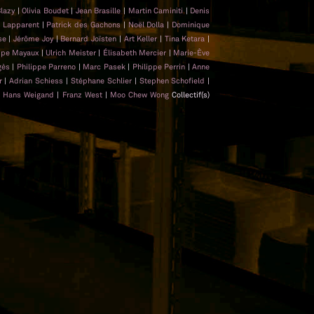
Blazy
|
Olivia Boudet
|
Jean Brasille
|
Martin Caminiti
|
Denis
e Lapparent
|
Patrick des Gachons
|
Noël Dolla
|
Dominique
sse
|
Jérôme Joy
|
Bernard Joïsten
|
Art Keller
|
Tina Ketara
|
ippe Mayaux
|
Ulrich Meister
|
Élisabeth Mercier
|
Marie-Ève
gès
|
Philippe Parreno
|
Marc Pasek
|
Philippe Perrin
|
Anne
er
|
Adrian Schiess
|
Stéphane Schlier
|
Stephen Schofield
|
|
Hans Weigand
|
Franz West
|
Moo Chew Wong
Collectif(s)