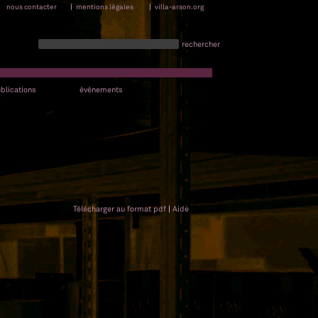
nous contacter
|
mentions légales
|
villa-arson.org
rechercher
blications
événements
Télécharger au format pdf
|
Aide