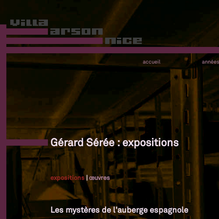
accueil
année
Gérard Sérée : expositions
expositions
|
œuvres
Les mystères de l'auberge espagnole