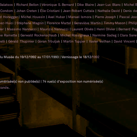
 Balatsos
|
Richard Bellon
|
Véronique S. Bernard
|
Dike Blaire
|
Jean-Luc Blanc
|
Michel 
s Condom
|
Johan Creten
|
Élie Cristiani
|
Jean-Robert Cuttaïa
|
Nathalie David
|
Denis d
ed Honegger
|
Michel Houssin
|
Axel Huber
|
Manuel Ismora
|
Pierre Joseph
|
Pascal Jo
pez-Huici
|
Stéphane Magnin
|
Florence Martel
|
Geneviève Martin
|
Timmy Mason
|
Phil
ler
|
Massimo Nannucci
|
Maurizio Nannucci
|
Laurent Olivès
|
Henri Olivier
|
Bernard Pa
ppe Ramette
|
Gerwald Rockenschaub
|
Michel Rossigneux
|
Narmine Sadeg
|
Clara San
elli
|
Gérald Thupinier
|
Goran Trbuljak
|
Martin Tupper
|
Xavier Veilhan
|
David Vincent
es du Musée du 19/12/1992 au 17/01/1993 | Vernissage le 18/12/
1992
 numérisée(s) non publiée(s) | 74 vue(s) d'exposition non numérisée(s)
mande
.