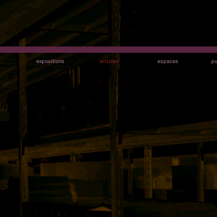
s
expositions
artistes
espaces
pu