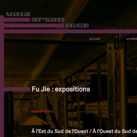
accueil
année
Fu Jie : expositions
expositions
À l’Est du Sud de l’Ouest / À l’Ouest du Sud de