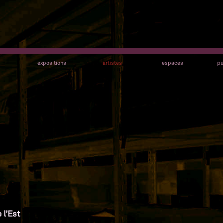
s
expositions
artistes
espaces
pu
 l’Est