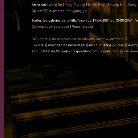
Artiste(s) :
Wang Du
|
Yang Fudong
|
Ni Haifeng
|
Zhuang Hui
|
Wang 
Collectif(s) d'artistes :
Yangjiang group
Toutes les galeries de la Villa Arson du 17/04/2004 au 13/06/2004 | V
Communiqué de presse
|
Press release
Document(s) de communication
(affiche, carton d'invitation...)
| 24 vue(s) d'exposition numérisée(s) non publiée(s) | 28 vue(s) d'ex
soit un total de 52 vue(s) d'exposition dont 52 consultables
sur dem