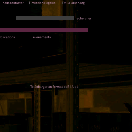
nous contacter
|
mentions légales
|
villa-arson.org
rechercher
blications
événements
Télécharger au format pdf
|
Aide