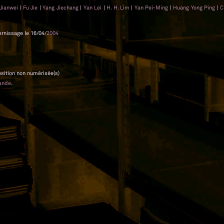
Jianwei
|
Fu Jie
|
Yang Jiechang
|
Yan Lei
|
H. H. Lim
|
Yan Pei-Ming
|
Huang Yong Ping
|
C
ernissage le 16/04/
2004
position non numérisée(s)
ande
.