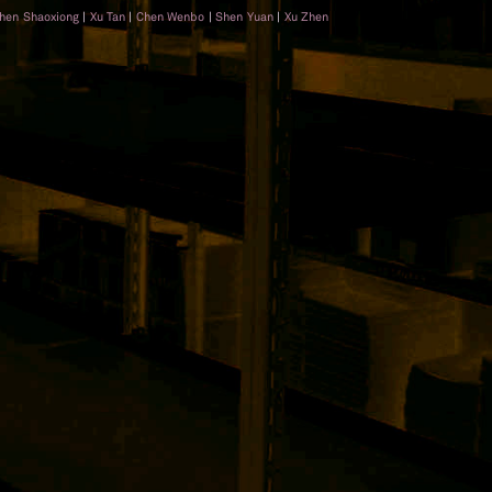
hen Shaoxiong
|
Xu Tan
|
Chen Wenbo
|
Shen Yuan
|
Xu Zhen