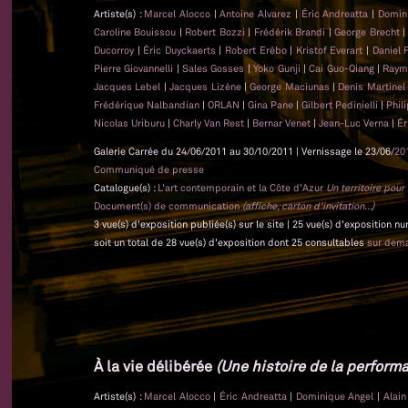
Artiste(s) :
Marcel Alocco
|
Antoine Alvarez
|
Éric Andreatta
|
Domin
Caroline Bouissou
|
Robert Bozzi
|
Frédérik Brandi
|
George Brecht
Ducorroy
|
Éric Duyckaerts
|
Robert Erébo
|
Kristof Everart
|
Daniel 
Pierre Giovannelli
|
Sales Gosses
|
Yoko Gunji
|
Cai Guo-Qiang
|
Raym
Jacques Lebel
|
Jacques Lizène
|
George Maciunas
|
Denis Martine
Frédérique Nalbandian
|
ORLAN
|
Gina Pane
|
Gilbert Pedinielli
|
Phil
Nicolas Uriburu
|
Charly Van Rest
|
Bernar Venet
|
Jean-Luc Verna
|
Ér
Galerie Carrée du 24/06/2011 au 30/10/2011 | Vernissage le 23/06/
20
Communiqué de presse
Catalogue(s) :
L'art contemporain et la Côte d'Azur
Un territoire pou
Document(s) de communication
(affiche, carton d'invitation...)
3 vue(s) d'exposition publiée(s) sur le site | 25 vue(s) d'exposition n
soit un total de 28 vue(s) d'exposition dont 25 consultables
sur dem
À la vie délibérée
(Une histoire de la performa
Artiste(s) :
Marcel Alocco
|
Éric Andreatta
|
Dominique Angel
|
Alai