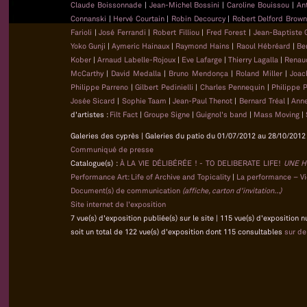
Claude Boissonnade
|
Jean-Michel Bossini
|
Caroline Bouissou
|
An
Connanski
|
Hervé Courtain
|
Robin Decourcy
|
Robert Delford Brow
Farioli
|
José Ferrandi
|
Robert Filliou
|
Fred Forest
|
Jean-Baptiste
Yoko Gunji
|
Aymeric Hainaux
|
Raymond Hains
|
Raoul Hébréard
|
Be
Kober
|
Arnaud Labelle-Rojoux
|
Eve Lafarge
|
Thierry Lagalla
|
Renau
McCarthy
|
David Medalla
|
Bruno Mendonça
|
Roland Miller
|
Joac
Philippe Parreno
|
Gilbert Pedinielli
|
Charles Pennequin
|
Philippe 
Josée Sicard
|
Sophie Taam
|
Jean-Paul Thenot
|
Bernard Tréal
|
Anne
d'artistes :
Filt Fact
|
Groupe Signe
|
Guignol's band
|
Mass Moving
|
Galeries des cyprès | Galeries du patio du 01/07/2012 au 28/10/2012 
Communiqué de presse
Catalogue(s) :
À LA VIE DÉLIBÉRÉE ! - TO DELIBERATE LIFE!
UNE H
Performance Art: Life of Archive and Topicality
|
La performance – Vie
Document(s) de communication
(affiche, carton d'invitation...)
Site internet de l'exposition
7 vue(s) d'exposition publiée(s) sur le site | 115 vue(s) d'exposition 
soit un total de 122 vue(s) d'exposition dont 115 consultables
sur d