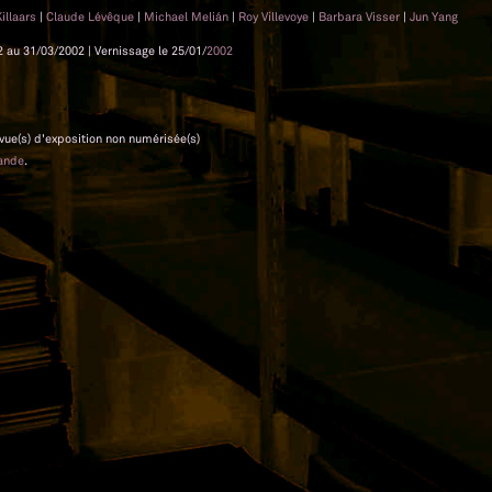
Killaars
|
Claude Lévêque
|
Michael Melián
|
Roy Villevoye
|
Barbara Visser
|
Jun Yang
02 au 31/03/2002 | Vernissage le 25/01/
2002
 vue(s) d'exposition non numérisée(s)
ande
.