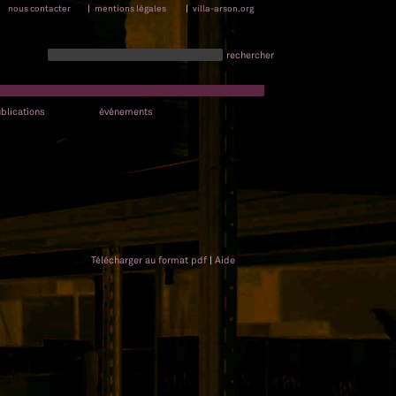
nous contacter
|
mentions légales
|
villa-arson.org
rechercher
blications
événements
Télécharger au format pdf
|
Aide