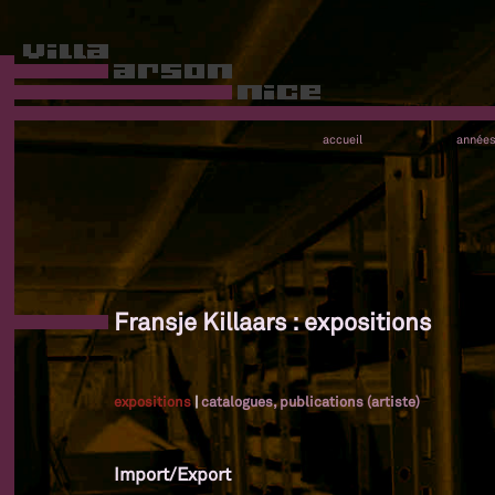
accueil
année
Fransje Killaars : expositions
expositions
|
catalogues, publications (artiste)
Import/Export