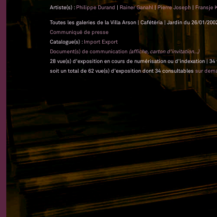
Artiste(s) :
Philippe Durand
|
Rainer Ganahl
|
Pierre Joseph
|
Fransje 
Toutes les galeries de la Villa Arson | Cafétéria | Jardin du 26/01/20
Communiqué de presse
Catalogue(s) :
Import Export
Document(s) de communication
(affiche, carton d'invitation...)
28 vue(s) d'exposition en cours de numérisation ou d'indexation | 34
soit un total de 62 vue(s) d'exposition dont 34 consultables
sur dem