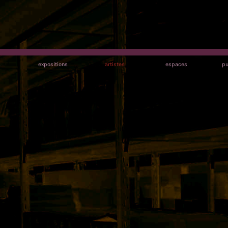
s
expositions
artistes
espaces
pu