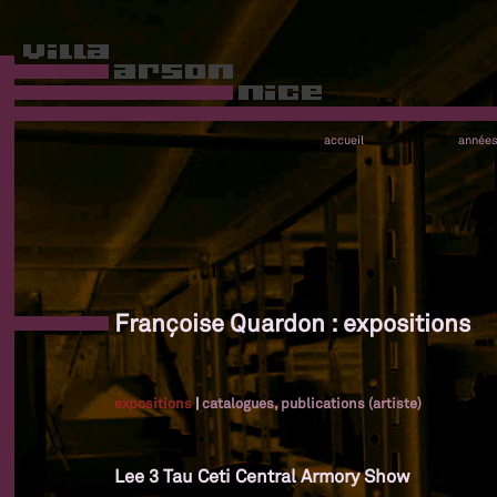
accueil
année
Françoise Quardon : expositions
expositions
|
catalogues, publications (artiste)
Lee 3 Tau Ceti Central Armory Show