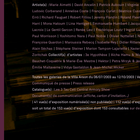
Artiste(s) :
Marie Aimetti
|
David Ancelin
|
Patrick Aubouin
|
Virginie
Ludovic Corberand
|
Annelise Coste
|
François Curlet
|
Béatrice Cus
Erró
|
Richard Fauguet
|
Robert Filliou
|
Jeremy Flandin
|
Roland Flex
Harri
|
Mona Hatoum
|
Lina Hentgen
|
Emmanuelle Humbert
|
Jacqu
Lacroix
|
Le Gentil Garcon
|
Renée Levi
|
Frédérique Loutz
|
Ingrid L
Paul Morrisson
|
Yoshitomo Nara
|
Paul Noble
|
Olivier Nottellet
|
N
Françoise Quardon
|
Maroussia Rebecq
|
Isabelle Rey
|
Didier Ritten
Alain Séchas
|
Stéphane Steiner
|
Marion Tampon-Lajariette
|
Xavie
Zoritchak
Collectif(s) d'artistes :
3e Hypothèse
|
Aïcha Hamu & Ma
Bauchet-Coquatrix & Marie-Ève Mestre
|
Hektor
|
Petra Mrzyk & Je
Émilie Maltaverne
|
Vidya Gastaldon & Jean-Michel Wicker
Toutes les galeries de la Villa Arson du 06/07/2003 au 12/10/2003 | V
Communiqué de presse
|
Press release
Catalogue(s) :
Lee 3 Tau Ceti Central Armory Show
Document(s) de communication
(affiche, carton d'invitation...)
| 41 vue(s) d'exposition numérisée(s) non publiée(s) | 112 vue(s) d'e
soit un total de 153 vue(s) d'exposition dont 153 consultables
sur d