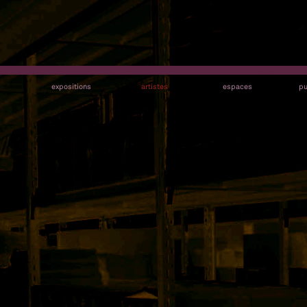
s
expositions
artistes
espaces
pu