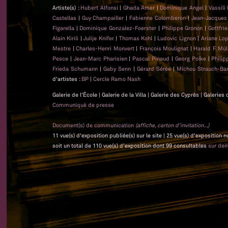
Artiste(s) :
Hubert Alfonsi
|
Ghada Amer
|
Dominique Angel
|
Vassili
Castellas
|
Guy Champailler
|
Fabienne Colomberon
|
Jean-Jacque
Figarella
|
Dominique Gonzalez-Foerster
|
Philippe Gronon
|
Gottfri
Alain Kirili
|
Julije Knifer
|
Thomas Kohl
|
Ludovic Lignon
|
Ariane Lo
Mestre
|
Charles-Henri Monvert
|
François Moulignat
|
Harald F. Mül
Pesce
|
Jean-Marc Pharisien
|
Pascal Pinaud
|
Georg Polke
|
Phili
Frieda Schumann
|
Gaby Senn
|
Gérard Sérée
|
Michou Strauch-Bar
d'artistes :
BP
|
Cercle Ramo Nash
Galerie de l'École | Galerie de la Villa | Galerie des Cyprès | Galeri
Communiqué de presse
Document(s) de communication
(affiche, carton d'invitation...)
11 vue(s) d'exposition publiée(s) sur le site | 25 vue(s) d'exposition
soit un total de 110 vue(s) d'exposition dont 99 consultables
sur de