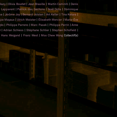
Blazy
|
Olivia Boudet
|
Jean Brasille
|
Martin Caminiti
|
Denis
e Lapparent
|
Patrick des Gachons
|
Noël Dolla
|
Dominique
sse
|
Jérôme Joy
|
Bernard Joïsten
|
Art Keller
|
Tina Ketara
|
ippe Mayaux
|
Ulrich Meister
|
Élisabeth Mercier
|
Marie-Ève
gès
|
Philippe Parreno
|
Marc Pasek
|
Philippe Perrin
|
Anne
er
|
Adrian Schiess
|
Stéphane Schlier
|
Stephen Schofield
|
|
Hans Weigand
|
Franz West
|
Moo Chew Wong
Collectif(s)