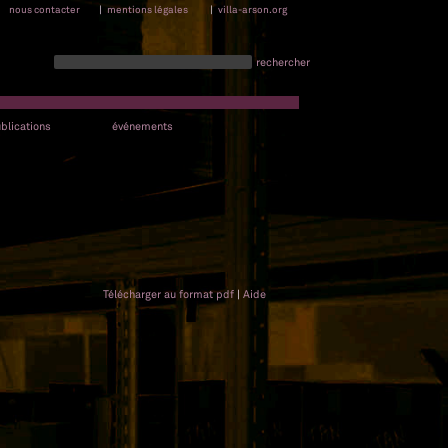
nous contacter
|
mentions légales
|
villa-arson.org
rechercher
blications
événements
Télécharger au format pdf
|
Aide