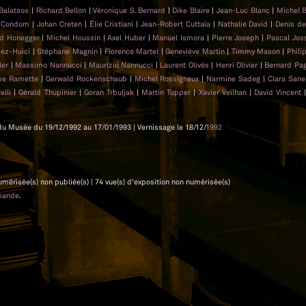
 Balatsos
|
Richard Bellon
|
Véronique S. Bernard
|
Dike Blaire
|
Jean-Luc Blanc
|
Michel 
s Condom
|
Johan Creten
|
Élie Cristiani
|
Jean-Robert Cuttaïa
|
Nathalie David
|
Denis d
ed Honegger
|
Michel Houssin
|
Axel Huber
|
Manuel Ismora
|
Pierre Joseph
|
Pascal Jo
pez-Huici
|
Stéphane Magnin
|
Florence Martel
|
Geneviève Martin
|
Timmy Mason
|
Phil
ler
|
Massimo Nannucci
|
Maurizio Nannucci
|
Laurent Olivès
|
Henri Olivier
|
Bernard Pa
ppe Ramette
|
Gerwald Rockenschaub
|
Michel Rossigneux
|
Narmine Sadeg
|
Clara San
elli
|
Gérald Thupinier
|
Goran Trbuljak
|
Martin Tupper
|
Xavier Veilhan
|
David Vincent
es du Musée du 19/12/1992 au 17/01/1993 | Vernissage le 18/12/
1992
 numérisée(s) non publiée(s) | 74 vue(s) d'exposition non numérisée(s)
mande
.