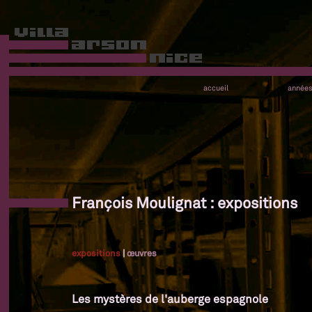
accueil
année
François Moulignat : expositions
expositions
|
œuvres
Les mystères de l'auberge espagnole