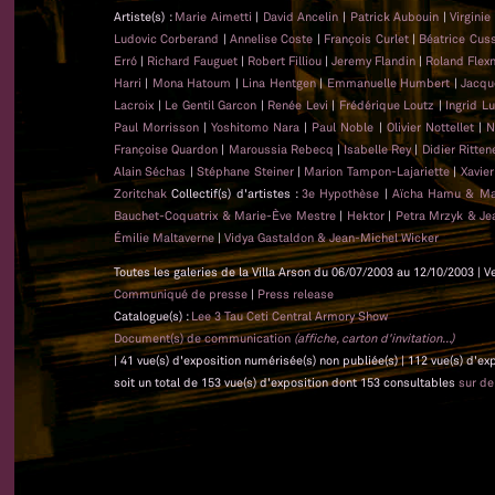
Artiste(s) :
Marie Aimetti
|
David Ancelin
|
Patrick Aubouin
|
Virginie
Ludovic Corberand
|
Annelise Coste
|
François Curlet
|
Béatrice Cus
Erró
|
Richard Fauguet
|
Robert Filliou
|
Jeremy Flandin
|
Roland Flex
Harri
|
Mona Hatoum
|
Lina Hentgen
|
Emmanuelle Humbert
|
Jacqu
Lacroix
|
Le Gentil Garcon
|
Renée Levi
|
Frédérique Loutz
|
Ingrid L
Paul Morrisson
|
Yoshitomo Nara
|
Paul Noble
|
Olivier Nottellet
|
N
Françoise Quardon
|
Maroussia Rebecq
|
Isabelle Rey
|
Didier Ritten
Alain Séchas
|
Stéphane Steiner
|
Marion Tampon-Lajariette
|
Xavie
Zoritchak
Collectif(s) d'artistes :
3e Hypothèse
|
Aïcha Hamu & Ma
Bauchet-Coquatrix & Marie-Ève Mestre
|
Hektor
|
Petra Mrzyk & Je
Émilie Maltaverne
|
Vidya Gastaldon & Jean-Michel Wicker
Toutes les galeries de la Villa Arson du 06/07/2003 au 12/10/2003 | V
Communiqué de presse
|
Press release
Catalogue(s) :
Lee 3 Tau Ceti Central Armory Show
Document(s) de communication
(affiche, carton d'invitation...)
| 41 vue(s) d'exposition numérisée(s) non publiée(s) | 112 vue(s) d'e
soit un total de 153 vue(s) d'exposition dont 153 consultables
sur d