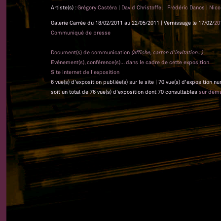
Artiste(s) :
Grégory Castéra
|
David Christoffel
|
Frédéric Danos
|
Nico
Galerie Carrée du 18/02/2011 au 22/05/2011 | Vernissage le 17/02/
20
Communiqué de presse
Document(s) de communication
(affiche, carton d'invitation...)
Evénement(s), conférence(s)... dans le cadre de cette exposition
Site internet de l'exposition
6 vue(s) d'exposition publiée(s) sur le site | 70 vue(s) d'exposition n
soit un total de 76 vue(s) d'exposition dont 70 consultables
sur dem