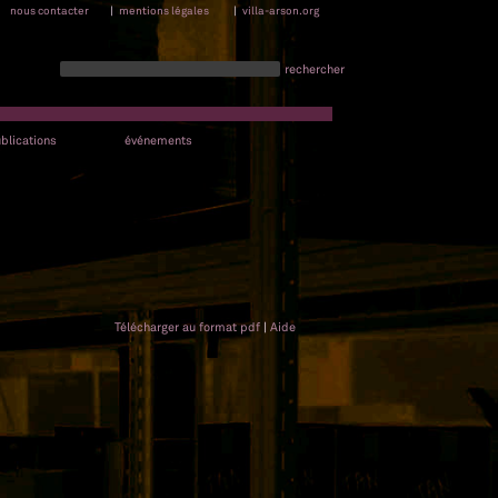
nous contacter
|
mentions légales
|
villa-arson.org
rechercher
blications
événements
Télécharger au format pdf
|
Aide