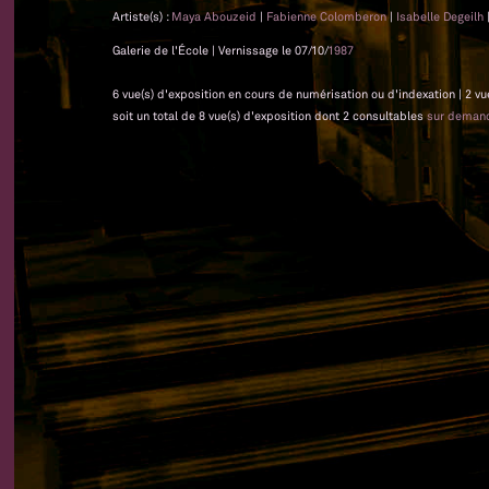
Artiste(s) :
Maya Abouzeid
|
Fabienne Colomberon
|
Isabelle Degeilh
Galerie de l'École | Vernissage le 07/10/
1987
6 vue(s) d'exposition en cours de numérisation ou d'indexation | 2 vu
soit un total de 8 vue(s) d'exposition dont 2 consultables
sur deman