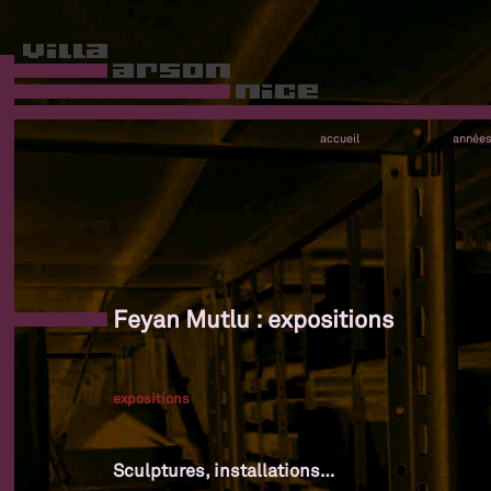
accueil
année
Feyan Mutlu : expositions
expositions
Sculptures, installations…