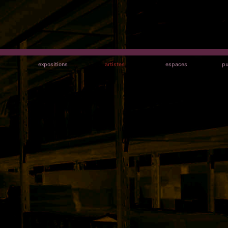
s
expositions
artistes
espaces
pu