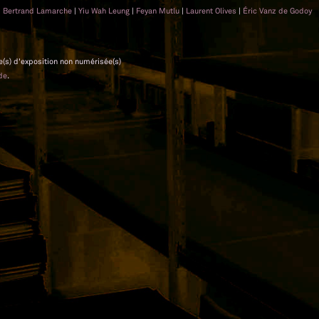
|
Bertrand Lamarche
|
Yiu Wah Leung
|
Feyan Mutlu
|
Laurent Olives
|
Éric Vanz de Godoy
e(s) d'exposition non numérisée(s)
de
.