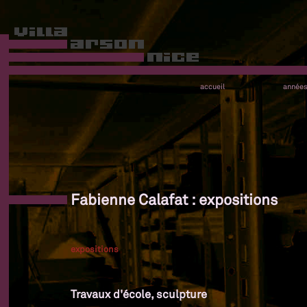
accueil
année
Fabienne Calafat : expositions
expositions
Travaux d'école, sculpture