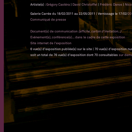
Artiste(s) :
Grégory Castéra
|
David Christoffel
|
Frédéric Danos
|
Nico
Galerie Carrée du 18/02/2011 au 22/05/2011 | Vernissage le 17/02/
20
Communiqué de presse
Document(s) de communication
(affiche, carton d'invitation...)
Evénement(s), conférence(s)... dans le cadre de cette exposition
Site internet de l'exposition
6 vue(s) d'exposition publiée(s) sur le site | 70 vue(s) d'exposition n
soit un total de 76 vue(s) d'exposition dont 70 consultables
sur dem