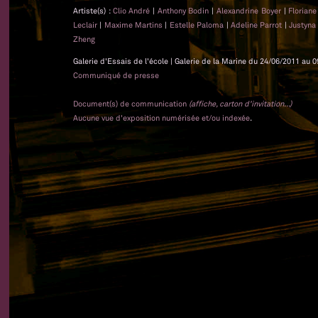
Artiste(s) :
Clio André
|
Anthony Bodin
|
Alexandrine Boyer
|
Floriane
Leclair
|
Maxime Martins
|
Estelle Paloma
|
Adeline Parrot
|
Justyna
Zheng
Galerie d'Essais de l'école | Galerie de la Marine du 24/06/2011 au 0
Communiqué de presse
Document(s) de communication
(affiche, carton d'invitation...)
Aucune vue d'exposition numérisée et/ou indexée
.