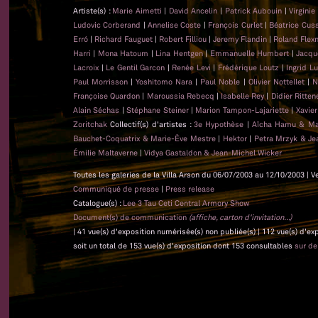
Artiste(s) :
Marie Aimetti
|
David Ancelin
|
Patrick Aubouin
|
Virginie
Ludovic Corberand
|
Annelise Coste
|
François Curlet
|
Béatrice Cus
Erró
|
Richard Fauguet
|
Robert Filliou
|
Jeremy Flandin
|
Roland Flex
Harri
|
Mona Hatoum
|
Lina Hentgen
|
Emmanuelle Humbert
|
Jacqu
Lacroix
|
Le Gentil Garcon
|
Renée Levi
|
Frédérique Loutz
|
Ingrid L
Paul Morrisson
|
Yoshitomo Nara
|
Paul Noble
|
Olivier Nottellet
|
N
Françoise Quardon
|
Maroussia Rebecq
|
Isabelle Rey
|
Didier Ritten
Alain Séchas
|
Stéphane Steiner
|
Marion Tampon-Lajariette
|
Xavie
Zoritchak
Collectif(s) d'artistes :
3e Hypothèse
|
Aïcha Hamu & Ma
Bauchet-Coquatrix & Marie-Ève Mestre
|
Hektor
|
Petra Mrzyk & Je
Émilie Maltaverne
|
Vidya Gastaldon & Jean-Michel Wicker
Toutes les galeries de la Villa Arson du 06/07/2003 au 12/10/2003 | V
Communiqué de presse
|
Press release
Catalogue(s) :
Lee 3 Tau Ceti Central Armory Show
Document(s) de communication
(affiche, carton d'invitation...)
| 41 vue(s) d'exposition numérisée(s) non publiée(s) | 112 vue(s) d'e
soit un total de 153 vue(s) d'exposition dont 153 consultables
sur d