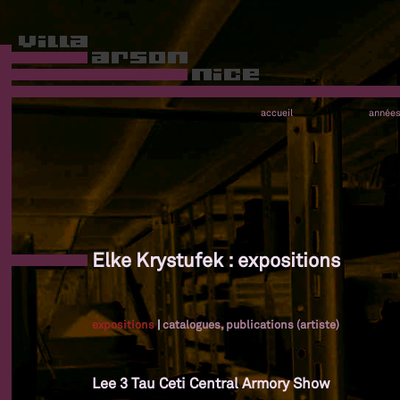
accueil
année
Elke Krystufek : expositions
expositions
|
catalogues, publications (artiste)
Lee 3 Tau Ceti Central Armory Show