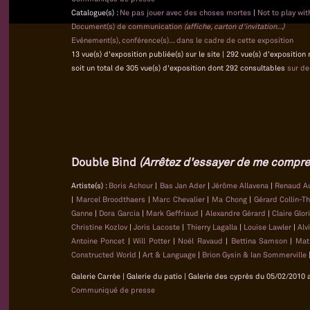
Catalogue(s) :
Ne pas jouer avec des choses mortes
|
Not to play wi
Document(s) de communication
(affiche, carton d'invitation...)
Evénement(s), conférence(s)... dans le cadre de cette exposition
13 vue(s) d'exposition publiée(s) sur le site | 292 vue(s) d'exposition
soit un total de 305 vue(s) d'exposition dont 292 consultables
sur d
Double Bind
(Arrêtez d'essayer de me compre
Artiste(s) :
Boris Achour
|
Bas Jan Ader
|
Jérôme Allavena
|
Renaud A
|
Marcel Broodthaers
|
Marc Chevalier
|
Ma Chong
|
Gérard Collin-T
Ganne
|
Dora Garcia
|
Mark Geffriaud
|
Alexandre Gérard
|
Claire Glo
Christine Kozlov
|
Joris Lacoste
|
Thierry Lagalla
|
Louise Lawler
|
Alv
Antoine Poncet
|
Will Potter
|
Noël Ravaud
|
Bettina Samson
|
Mat
Constructed World
|
Art & Language
|
Brion Gysin & Ian Sommerville
Galerie Carrée | Galerie du patio | Galerie des cyprès du 05/02/2010 
Communiqué de presse