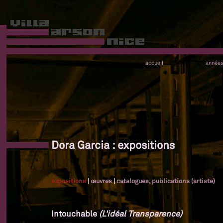
accueil
année
Dora Garcia : expositions
expositions
|
œuvres
|
catalogues, publications (artiste)
Intouchable
(L'idéal Transparence)