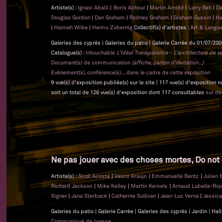
Artiste(s) :
Ignasi Aballi
|
Boris Achour
|
Martin Arnold
|
Larry Bell
|
Da
Douglas Gordon
|
Dan Graham
|
Rodney Graham
|
Graham Gussin
|
Ha
|
Hannah Wilke
|
Heimo Zobernig
Collectif(s) d'artistes :
Art & Langu
Galeries des cyprès | Galeries du patio | Galerie Carrée du 01/07/200
Catalogue(s) :
Intouchable
L'Idéal Transparence - L'architecture de v
Document(s) de communication
(affiche, carton d'invitation...)
Evénement(s), conférence(s)... dans le cadre de cette exposition
9 vue(s) d'exposition publiée(s) sur le site | 117 vue(s) d'exposition 
soit un total de 126 vue(s) d'exposition dont 117 consultables
sur d
Ne pas jouer avec des choses mortes, Do not 
Artiste(s) :
Scoli Acosta
|
Vasco Araujo
|
Emmanuelle Bentz
|
Julien
Richard Jackson
|
Mike Kelley
|
Martin Kersels
|
Arnaud Labelle-Ro
Signer
|
Jana Sterback
|
Catherine Sullivan
|
Jean-Luc Verna
|
Jessic
Galeries du patio | Galerie Carrée | Galeries des cyprès | Jardin | Ha
Communiqué de presse