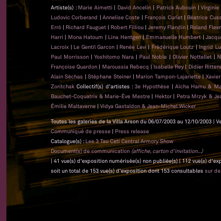
Artiste(s) :
Marie Aimetti
|
David Ancelin
|
Patrick Aubouin
|
Virginie
Ludovic Corberand
|
Annelise Coste
|
François Curlet
|
Béatrice Cus
Erró
|
Richard Fauguet
|
Robert Filliou
|
Jeremy Flandin
|
Roland Flex
Harri
|
Mona Hatoum
|
Lina Hentgen
|
Emmanuelle Humbert
|
Jacqu
Lacroix
|
Le Gentil Garcon
|
Renée Levi
|
Frédérique Loutz
|
Ingrid L
Paul Morrisson
|
Yoshitomo Nara
|
Paul Noble
|
Olivier Nottellet
|
N
Françoise Quardon
|
Maroussia Rebecq
|
Isabelle Rey
|
Didier Ritten
Alain Séchas
|
Stéphane Steiner
|
Marion Tampon-Lajariette
|
Xavie
Zoritchak
Collectif(s) d'artistes :
3e Hypothèse
|
Aïcha Hamu & Ma
Bauchet-Coquatrix & Marie-Ève Mestre
|
Hektor
|
Petra Mrzyk & Je
Émilie Maltaverne
|
Vidya Gastaldon & Jean-Michel Wicker
Toutes les galeries de la Villa Arson du 06/07/2003 au 12/10/2003 | V
Communiqué de presse
|
Press release
Catalogue(s) :
Lee 3 Tau Ceti Central Armory Show
Document(s) de communication
(affiche, carton d'invitation...)
| 41 vue(s) d'exposition numérisée(s) non publiée(s) | 112 vue(s) d'e
soit un total de 153 vue(s) d'exposition dont 153 consultables
sur d