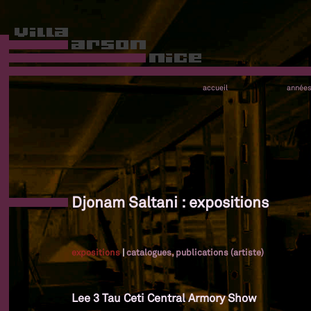
accueil
année
Djonam Saltani : expositions
expositions
|
catalogues, publications (artiste)
Lee 3 Tau Ceti Central Armory Show