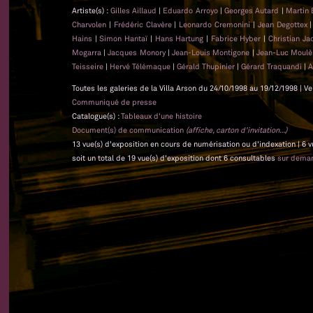
Artiste(s) :
Gilles Aillaud
|
Eduardo Arroyo
|
Georges Autard
|
Martin 
Charvolen
|
Frédéric Clavère
|
Leonardo Cremonini
|
Jean Degottex
Hains
|
Simon Hantaï
|
Hans Hartung
|
Fabrice Hyber
|
Christian J
Mogarra
|
Jacques Monory
|
Jean-Louis Montigone
|
Jean-Luc Moul
Teisseire
|
Hervé Télémaque
|
Gérald Thupinier
|
Gérard Traquandi
|
A
Toutes les galeries de la Villa Arson du 24/10/1998 au 19/12/1998 | Ve
Communiqué de presse
Catalogue(s) :
Tableaux d'une histoire
Document(s) de communication
(affiche, carton d'invitation...)
13 vue(s) d'exposition en cours de numérisation ou d'indexation | 6 
soit un total de 19 vue(s) d'exposition dont 6 consultables
sur dema