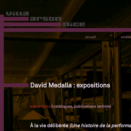
accueil
année
David Medalla : expositions
expositions
|
catalogues, publications (artiste)
À la vie délibérée
(Une histoire de la performa