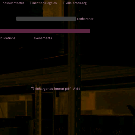
nous contacter
|
mentions légales
|
villa-arson.org
rechercher
blications
événements
Télécharger au format pdf
|
Aide