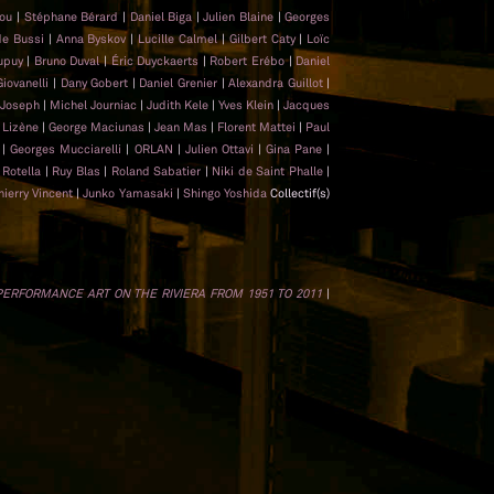
hou
|
Stéphane Bérard
|
Daniel Biga
|
Julien Blaine
|
Georges
de Bussi
|
Anna Byskov
|
Lucille Calmel
|
Gilbert Caty
|
Loïc
upuy
|
Bruno Duval
|
Éric Duyckaerts
|
Robert Erébo
|
Daniel
Giovanelli
|
Dany Gobert
|
Daniel Grenier
|
Alexandra Guillot
|
 Joseph
|
Michel Journiac
|
Judith Kele
|
Yves Klein
|
Jacques
 Lizène
|
George Maciunas
|
Jean Mas
|
Florent Mattei
|
Paul
t
|
Georges Mucciarelli
|
ORLAN
|
Julien Ottavi
|
Gina Pane
|
Rotella
|
Ruy Blas
|
Roland Sabatier
|
Niki de Saint Phalle
|
hierry Vincent
|
Junko Yamasaki
|
Shingo Yoshida
Collectif(s)
 PERFORMANCE ART ON THE RIVIERA FROM 1951 TO 2011
|