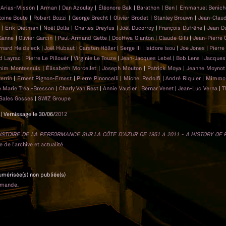
n Arias-Misson
|
Arman
|
Dan Azoulay
|
Éléonore Bak
|
Barathon
|
Ben
|
Emmanuel Benic
toine Boute
|
Robert Bozzi
|
George Brecht
|
Olivier Brodet
|
Stanley Brouwn
|
Jean-Clau
n
|
Erik Dietman
|
Noël Dolla
|
Charles Dreyfus
|
Joël Ducorroy
|
François Dufrêne
|
Jean D
 Ganne
|
Olivier Garcin
|
Paul-Armand Gette
|
DooHwa Gianton
|
Claude Gilli
|
Jean-Pierre 
rnard Heidsieck
|
Joël Hubaut
|
Carsten Höller
|
Serge III
|
Isidore Isou
|
Joe Jones
|
Pierre
d Layrac
|
Pierre Le Pillouër
|
Virginie Le Touze
|
Jean-Jacques Lebel
|
Bob Lens
|
Jacques
him Montessuis
|
Élisabeth Morcellet
|
Joseph Mouton
|
Patrick Moya
|
Jeanne Moyno
Perrin
|
Ernest Pignon-Ernest
|
Pierre Pinoncelli
|
Michel Redolfi
|
André Riquier
|
Mimmo 
 Marie Tréal-Bresson
|
Charly Van Rest
|
Annie Vautier
|
Bernar Venet
|
Jean-Luc Verna
|
T
Sales Gosses
|
SWIZ Groupe
| Vernissage le 30/06/
2012
ISTOIRE DE LA PERFORMANCE SUR LA CÔTE D’AZUR DE 1951 à 2011 - A HISTORY OF
 de l’archive et actualité
numérisée(s) non publiée(s)
emande
.