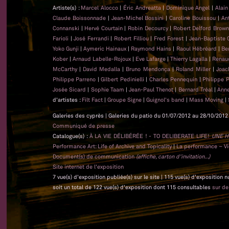
Artiste(s) :
Marcel Alocco
|
Éric Andreatta
|
Dominique Angel
|
Alai
Claude Boissonnade
|
Jean-Michel Bossini
|
Caroline Bouissou
|
An
Connanski
|
Hervé Courtain
|
Robin Decourcy
|
Robert Delford Brow
Farioli
|
José Ferrandi
|
Robert Filliou
|
Fred Forest
|
Jean-Baptiste
Yoko Gunji
|
Aymeric Hainaux
|
Raymond Hains
|
Raoul Hébréard
|
Be
Kober
|
Arnaud Labelle-Rojoux
|
Eve Lafarge
|
Thierry Lagalla
|
Renau
McCarthy
|
David Medalla
|
Bruno Mendonça
|
Roland Miller
|
Joac
Philippe Parreno
|
Gilbert Pedinielli
|
Charles Pennequin
|
Philippe 
Josée Sicard
|
Sophie Taam
|
Jean-Paul Thenot
|
Bernard Tréal
|
Anne
d'artistes :
Filt Fact
|
Groupe Signe
|
Guignol's band
|
Mass Moving
|
Galeries des cyprès | Galeries du patio du 01/07/2012 au 28/10/2012 
Communiqué de presse
Catalogue(s) :
À LA VIE DÉLIBÉRÉE ! - TO DELIBERATE LIFE!
UNE H
Performance Art: Life of Archive and Topicality
|
La performance – Vie
Document(s) de communication
(affiche, carton d'invitation...)
Site internet de l'exposition
7 vue(s) d'exposition publiée(s) sur le site | 115 vue(s) d'exposition 
soit un total de 122 vue(s) d'exposition dont 115 consultables
sur d