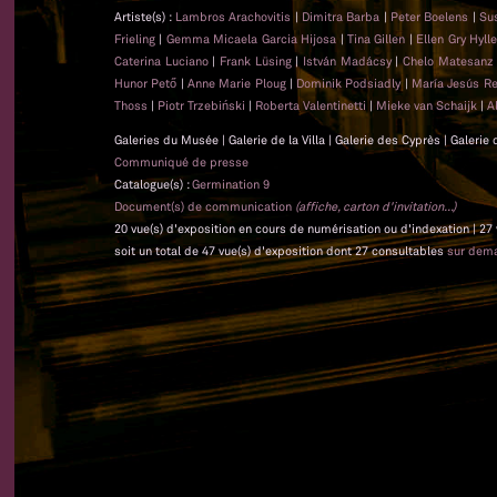
Artiste(s) :
Lambros Arachovitis
|
Dimitra Barba
|
Peter Boelens
|
Su
Frieling
|
Gemma Micaela Garcia Hijosa
|
Tina Gillen
|
Ellen Gry Hyl
Caterina Luciano
|
Frank Lüsing
|
István Madácsy
|
Chelo Matesan
Hunor Pető
|
Anne Marie Ploug
|
Dominik Podsiadly
|
María Jesús Re
Thoss
|
Piotr Trzebiński
|
Roberta Valentinetti
|
Mieke van Schaijk
|
A
Galeries du Musée | Galerie de la Villa | Galerie des Cyprès | Galerie
Communiqué de presse
Catalogue(s) :
Germination 9
Document(s) de communication
(affiche, carton d'invitation...)
20 vue(s) d'exposition en cours de numérisation ou d'indexation | 27
soit un total de 47 vue(s) d'exposition dont 27 consultables
sur dem