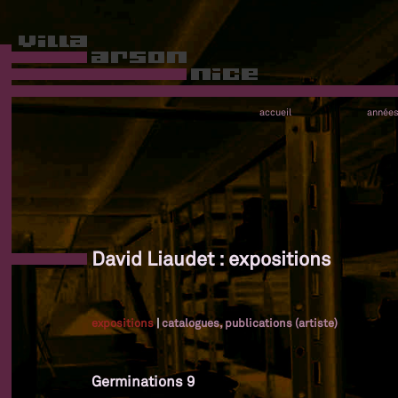
accueil
année
David Liaudet : expositions
expositions
|
catalogues, publications (artiste)
Germinations 9