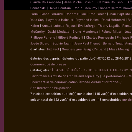
Claude Boissonnade
|
Jean-Michel Bossini
|
Caroline Bouissou
|
An
Connanski
|
Hervé Courtain
|
Robin Decourcy
|
Robert Delford Brow
Farioli
|
José Ferrandi
|
Robert Filliou
|
Fred Forest
|
Jean-Baptiste
Yoko Gunji
|
Aymeric Hainaux
|
Raymond Hains
|
Raoul Hébréard
|
Be
Kober
|
Arnaud Labelle-Rojoux
|
Eve Lafarge
|
Thierry Lagalla
|
Renau
McCarthy
|
David Medalla
|
Bruno Mendonça
|
Roland Miller
|
Joac
Philippe Parreno
|
Gilbert Pedinielli
|
Charles Pennequin
|
Philippe 
Josée Sicard
|
Sophie Taam
|
Jean-Paul Thenot
|
Bernard Tréal
|
Anne
d'artistes :
Filt Fact
|
Groupe Signe
|
Guignol's band
|
Mass Moving
|
Galeries des cyprès | Galeries du patio du 01/07/2012 au 28/10/2012 
Communiqué de presse
Catalogue(s) :
À LA VIE DÉLIBÉRÉE ! - TO DELIBERATE LIFE!
UNE H
Performance Art: Life of Archive and Topicality
|
La performance – Vie
Document(s) de communication
(affiche, carton d'invitation...)
Site internet de l'exposition
7 vue(s) d'exposition publiée(s) sur le site | 115 vue(s) d'exposition 
soit un total de 122 vue(s) d'exposition dont 115 consultables
sur d