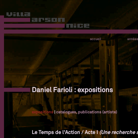
accueil
année
Daniel Farioli : expositions
expositions
|
catalogues, publications (artiste)
Le Temps de l'Action / Acte I
(Une recherche su