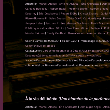
Artiste(s) :
Marcel Alocco
|
Antoine Alvarez
|
Éric Andreatta
|
Domin
Caroline Bouissou
|
Robert Bozzi
|
Frédérik Brandi
|
George Brecht
Ducorroy
|
Éric Duyckaerts
|
Robert Erébo
|
Kristof Everart
|
Daniel 
Pierre Giovannelli
|
Sales Gosses
|
Yoko Gunji
|
Cai Guo-Qiang
|
Raym
Jacques Lebel
|
Jacques Lizène
|
George Maciunas
|
Denis Martine
Frédérique Nalbandian
|
ORLAN
|
Gina Pane
|
Gilbert Pedinielli
|
Phil
Nicolas Uriburu
|
Charly Van Rest
|
Bernar Venet
|
Jean-Luc Verna
|
Ér
Galerie Carrée du 24/06/2011 au 30/10/2011 | Vernissage le 23/06/
20
Communiqué de presse
Catalogue(s) :
L'art contemporain et la Côte d'Azur
Un territoire pou
Document(s) de communication
(affiche, carton d'invitation...)
3 vue(s) d'exposition publiée(s) sur le site | 25 vue(s) d'exposition n
soit un total de 28 vue(s) d'exposition dont 25 consultables
sur dem
À la vie délibérée
(Une histoire de la performa
Artiste(s) :
Marcel Alocco
|
Éric Andreatta
|
Dominique Angel
|
Alai