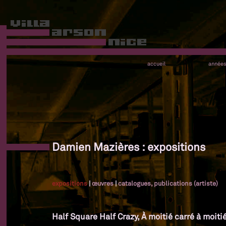
accueil
année
Damien Mazières : expositions
expositions
|
œuvres
|
catalogues, publications (artiste)
Half Square Half Crazy, À moitié carré à moiti