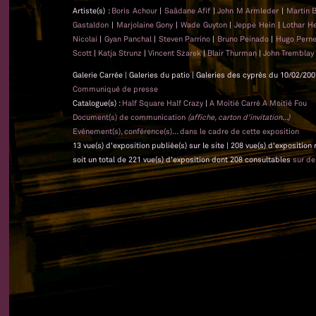
Artiste(s) :
Boris Achour
|
Saâdane Afif
|
John M Armleder
|
Martin 
Gastaldon
|
Marjolaine Gony
|
Wade Guyton
|
Jeppe Hein
|
Lothar 
Nicolai
|
Gyan Panchal
|
Steven Parrino
|
Bruno Peinado
|
Hugo Pern
Scott
|
Katja Strunz
|
Vincent Szarek
|
Blair Thurman
|
John Tremblay
Galerie Carrée | Galeries du patio | Galeries des cyprès du 10/02/200
Communiqué de presse
Catalogue(s) :
Half Square Half Crazy
|
A Moitié Carré A Moitié Fou
Document(s) de communication
(affiche, carton d'invitation...)
Evénement(s), conférence(s)... dans le cadre de cette exposition
13 vue(s) d'exposition publiée(s) sur le site | 208 vue(s) d'exposition
soit un total de 221 vue(s) d'exposition dont 208 consultables
sur d